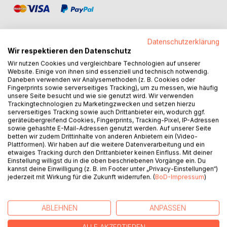
Datenschutzerklärung
Wir respektieren den Datenschutz
Wir nutzen Cookies und vergleichbare Technologien auf unserer
BESCHREIBUNG
Website. Einige von ihnen sind essenziell und technisch notwendig.
Daneben verwenden wir Analysemethoden (z. B. Cookies oder
Fingerprints sowie serverseitiges Tracking), um zu messen, wie häufig
The 2 in 1 Tacticboard & Training Workbook for fast
unsere Seite besucht und wie sie genutzt wird. Wir verwenden
creation of coaching instructions/game tactics and
Trackingtechnologien zu Marketingzwecken und setzen hierzu
serverseitiges Tracking sowie auch Drittanbieter ein, wodurch ggf.
schemes, doesn’t only offer sport specific preprints
geräteübergreifend Cookies, Fingerprints, Tracking-Pixel, IP-Adressen
(playing field and space for notes), but also a cover, usable
sowie gehashte E-Mail-Adressen genutzt werden. Auf unserer Seite
as a dry erase panel (whiteboard pen is needed).
betten wir zudem Drittinhalte von anderen Anbietern ein (Video-
Plattformen). Wir haben auf die weitere Datenverarbeitung und ein
ADVANTAGES:
etwaiges Tracking durch den Drittanbieter keinen Einfluss. Mit deiner
*** notebook with sport specific preprints (playing field)
Einstellung willigst du in die oben beschriebenen Vorgänge ein. Du
for fast and simple sketching of coaching
kannst deine Einwilligung (z. B. im Footer unter „Privacy-Einstellungen“)
jederzeit mit Wirkung für die Zukunft widerrufen. (
BoD-Impressum
)
instructions/game tactics and schemes
*** If all pages of the notebook are used, the cover is still
a dry erase panel (tacticboard)
ABLEHNEN
ANPASSEN
*** Due to a handy format, the notebook can be
comfortably used in any situation (e.g. on the way or on the