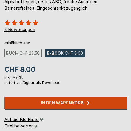
Alphabet lernen, erstes ABC, freche Ausreden
Barrierefreiheit: Eingeschränkt zugänglich
Bewertung::
95%
4
Bewertungen
erhältlich als:
BUCH
CHF 28.50
E-BOOK
CHF 8.00
CHF 8.00
inkl. MwSt.
sofort verfügbar als Download
IN DEN WARENKORB
Auf die Merkliste
Titel bewerten