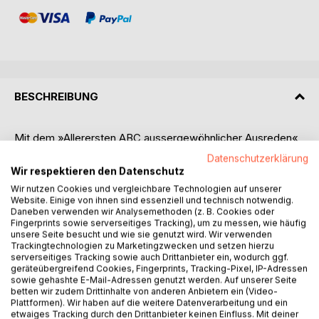
BESCHREIBUNG
Mit dem »Allerersten ABC aussergewöhnlicher Ausreden«
finden Schulstarter einen lachenden Einstieg in die Welt der
Datenschutzerklärung
26 Buchstaben. Denn sie lernen nicht nur unser Alphabet,
Wir respektieren den Datenschutz
sondern auch die 26 allerfrechsten Ausreden, die die
Wir nutzen Cookies und vergleichbare Technologien auf unserer
Grossen jemals gehört haben. Für Abc-Schützen und Abc-
Website. Einige von ihnen sind essenziell und technisch notwendig.
Fans.
Daneben verwenden wir Analysemethoden (z. B. Cookies oder
Fingerprints sowie serverseitiges Tracking), um zu messen, wie häufig
unsere Seite besucht und wie sie genutzt wird. Wir verwenden
+++++++++++++++++++++++++++++++++++++
Trackingtechnologien zu Marketingzwecken und setzen hierzu
serverseitiges Tracking sowie auch Drittanbieter ein, wodurch ggf.
geräteübergreifend Cookies, Fingerprints, Tracking-Pixel, IP-Adressen
Ständiger Süssigkeitenmangel, kein Klopapier,
sowie gehashte E-Mail-Adressen genutzt werden. Auf unserer Seite
Ohrenkriecher auf Oskar Obermeckers Opelsitz -
betten wir zudem Drittinhalte von anderen Anbietern ein (Video-
Erwachsene machen Kinder gern für allen möglichen Mist
Plattformen). Wir haben auf die weitere Datenverarbeitung und ein
etwaiges Tracking durch den Drittanbieter keinen Einfluss. Mit deiner
verantwortlich. Dabei bist Du völlig unschuldig! Schliesslich