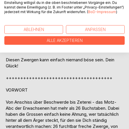
Einstellung willigst du in die oben beschriebenen Vorgänge ein. Du
stecken hinter allerlei alltäglichen Ärgernissen 26 furchtbar
kannst deine Einwilligung (z. B. im Footer unter „Privacy-Einstellungen“)
freche Zwerge: Achim, Bernadette, Cornelia ...
jederzeit mit Wirkung für die Zukunft widerrufen. (
BoD-Impressum
)
Lerne mit dem »Allerersten ABC aussergewöhnlicher
Ausreden« voller Alliterationen nicht nur die 26 Buchstaben
ABLEHNEN
ANPASSEN
unseres Alphabets, sondern auch die ausgefuchstesten
ALLE AKZEPTIEREN
Ausreden, die je eine Mama, ein Nachbar oder eine
Lehrerin gehört hat.
Diesen Zwergen kann einfach niemand böse sein. Dein
Glück!
+++++++++++++++++++++++++++++++++++++
VORWORT
Von Anschiss über Beschwerde bis Zeterei - das Motz-
Abc der Erwachsenen hat mehr als 26 Buchstaben. Dabei
haben die Grossen einfach keine Ahnung, wer tatsächlich
hinter all dem Ärger steckt, für den sie Dich ständig
verantwortlich machen: 26 furchtbar freche Zwerge, von