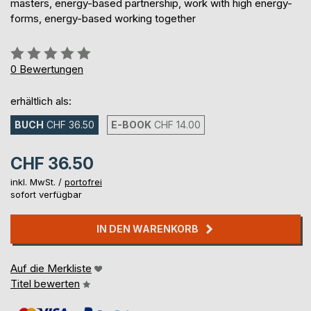
masters, energy-based partnership, work with high energy-
forms, energy-based working together
Bewertung::
0%
0
Bewertungen
erhältlich als:
BUCH
CHF 36.50
E-BOOK
CHF 14.00
CHF 36.50
inkl. MwSt. /
portofrei
sofort verfügbar
IN DEN WARENKORB
Auf die Merkliste
Titel bewerten