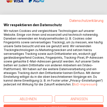
Datenschutzerklärung
Wir respektieren den Datenschutz
BESCHREIBUNG
Wir nutzen Cookies und vergleichbare Technologien auf unserer
Website. Einige von ihnen sind essenziell und technisch notwendig.
Daneben verwenden wir Analysemethoden (z. B. Cookies oder
They are currently beginning to find, meet and recognize
Fingerprints sowie serverseitiges Tracking), um zu messen, wie häufig
each other, those people who have planned an energy-
unsere Seite besucht und wie sie genutzt wird. Wir verwenden
Trackingtechnologien zu Marketingzwecken und setzen hierzu
based covenant for this one human incarnation. A very
serverseitiges Tracking sowie auch Drittanbieter ein, wodurch ggf.
special challenge, especially if those affected do not
geräteübergreifend Cookies, Fingerprints, Tracking-Pixel, IP-Adressen
understand what is happening to them as a result of this
sowie gehashte E-Mail-Adressen genutzt werden. Auf unserer Seite
betten wir zudem Drittinhalte von anderen Anbietern ein (Video-
meeting. That's why I wrote and published the book
Plattformen). Wir haben auf die weitere Datenverarbeitung und ein
"Energy-based Covenant"a few years ago. A book that is
etwaiges Tracking durch den Drittanbieter keinen Einfluss. Mit deiner
intended to help energy-based companions to recognize
Einstellung willigst du in die oben beschriebenen Vorgänge ein. Du
kannst deine Einwilligung (z. B. im Footer unter „Privacy-Einstellungen“)
and understand and thus to go through the admittedly very
jederzeit mit Wirkung für die Zukunft widerrufen. (
BoD-Impressum
)
strenuous and challenging first years "together" a little
easier.
Some of these companion pairs are now ready for human
ABLEHNEN
ANPASSEN
companionship and so, it's time for another book. This
book is therefore dedicated to pairs of an energy-based