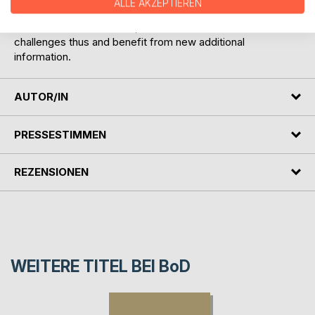
ALLE AKZEPTIEREN
covenant who are about to become a pair of companions
on an official human level, who are faced with new
challenges thus and benefit from new additional
information.
AUTOR/IN
PRESSESTIMMEN
REZENSIONEN
WEITERE TITEL BEI
BoD