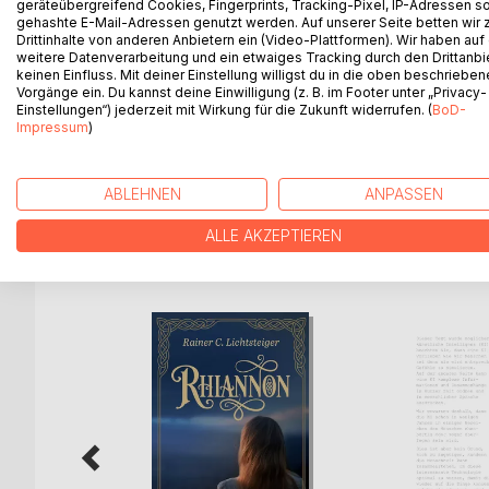
geräteübergreifend Cookies, Fingerprints, Tracking-Pixel, IP-Adressen s
subjects of natural history for the British Museum
gehashte E-Mail-Adressen genutzt werden. Auf unserer Seite betten wir
Drittinhalte von anderen Anbietern ein (Video-Plattformen). Wir haben auf
sometimes without, but in the end contributing to 
weitere Datenverarbeitung und ein etwaiges Tracking durch den Drittanbi
Sir Edwin Ray Lankester, 'adding greatly to the 
keinen Einfluss. Mit deiner Einstellung willigst du in die oben beschriebe
has brought me into close contact with the people-th
Vorgänge ein. Du kannst deine Einwilligung (z. B. im Footer unter „Privacy-
others from whom there is a possibility of extracti
Einstellungen“) jederzeit mit Wirkung für die Zukunft widerrufen. (
BoD-
Impressum
)
this volume the Publishers prefer to have a mixture
and Legends.
ABLEHNEN
ANPASSEN
ALLE AKZEPTIEREN
WEITERE TITEL BEI
Bo