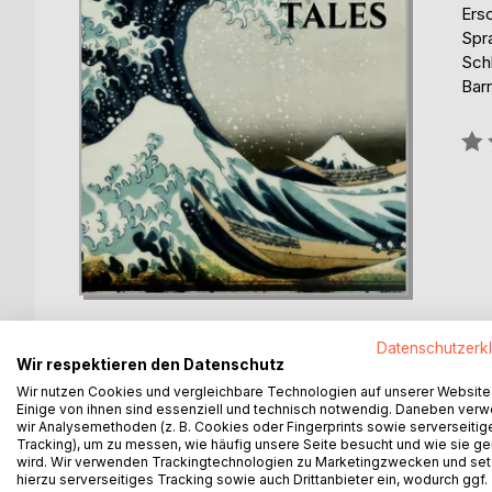
Ers
Spr
Schl
Barr
Bew
0%
Datenschutzerk
Wir respektieren den Datenschutz
Wir nutzen Cookies und vergleichbare Technologien auf unserer Website
BESCHREIBUNG
AUTOR/IN
PRESSES
Einige von ihnen sind essenziell und technisch notwendig. Daneben ver
wir Analysemethoden (z. B. Cookies oder Fingerprints sowie serverseitig
Tracking), um zu messen, wie häufig unsere Seite besucht und wie sie ge
wird. Wir verwenden Trackingtechnologien zu Marketingzwecken und se
THE stories in this volume are transcribed from v
hierzu serverseitiges Tracking sowie auch Drittanbieter ein, wodurch ggf.
twenty years spent in travel and in sport in many la