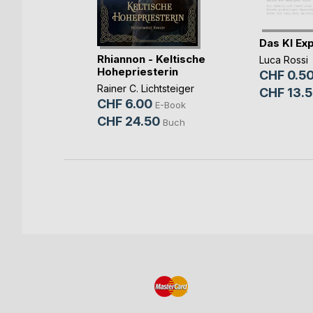
Das KI Ex
Rhiannon - Keltische
 des
Luca Rossi
Hohepriesterin
Todes
CHF 0.5
Rainer C. Lichtsteiger
CHF 13.
CHF 6.00
E-Book
-Book
CHF 24.50
Buch
Buch