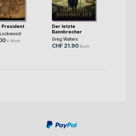
Magic
Page
t President
Der letzte
Becca 
Bannbrecher
l Lockwood
Queen
Greg Walters
00
E-Book
CHF 
CHF 21.90
Buch