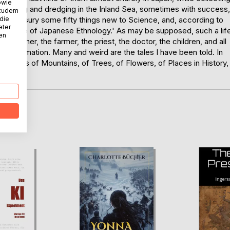
owie
; trawling and dredging in the Inland Sea, sometimes with success,
 zudem
 die
the treasury some fifty things new to Science, and, according to
eter
knowledge of Japanese Ethnology.' As may be supposed, such a lif
nen
e fisher, the farmer, the priest, the doctor, the children, and all
ng information. Many and weird are the tales I have been told. In
-stories of Mountains, of Trees, of Flowers, of Places in History,
D