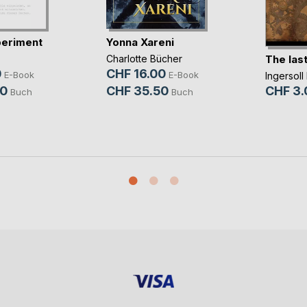
periment
Yonna Xareni
The las
Charlotte Bücher
0
CHF 16.00
E-Book
E-Book
Ingersol
50
CHF 35.50
CHF 3.
Buch
Buch