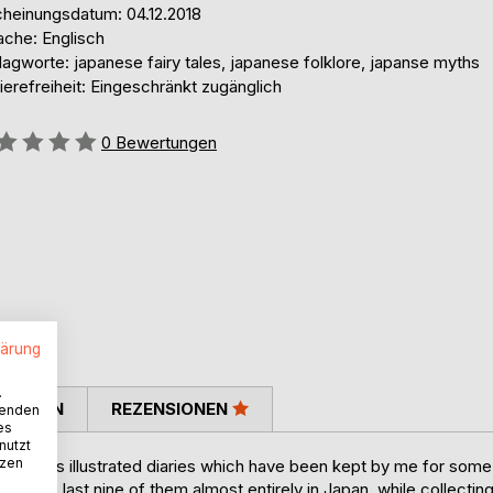
cheinungsdatum: 04.12.2018
ache: Englisch
agworte: japanese fairy tales, japanese folklore, japanse myths
ierefreiheit: Eingeschränkt zugänglich
ertung::
0
Bewertungen
lärung
.
TIMMEN
REZENSIONEN
wenden
es
nutzt
tzen
oluminous illustrated diaries which have been kept by me for some
nds-the last nine of them almost entirely in Japan, while collectin