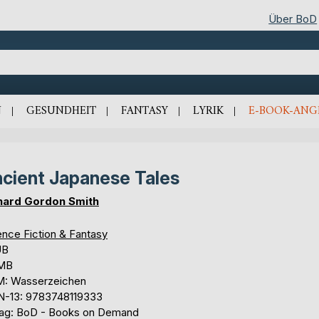
Über BoD
N
GESUNDHEIT
FANTASY
LYRIK
E-BOOK-ANG
cient Japanese Tales
hard Gordon Smith
ence Fiction & Fantasy
UB
 MB
: Wasserzeichen
N-13: 9783748119333
lag: BoD - Books on Demand