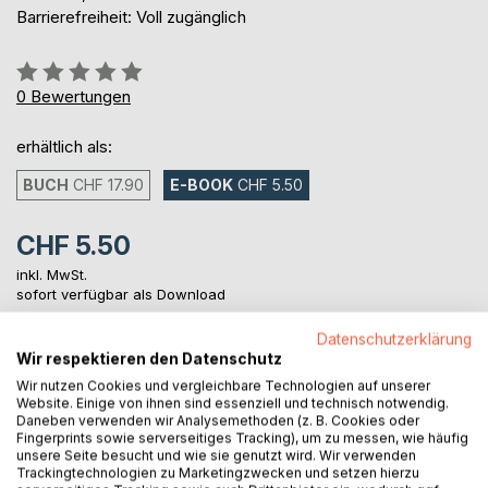
Barrierefreiheit: Voll zugänglich
Bewertung::
0%
0
Bewertungen
erhältlich als:
BUCH
CHF 17.90
E-BOOK
CHF 5.50
CHF 5.50
inkl. MwSt.
sofort verfügbar als Download
Datenschutzerklärung
Wir respektieren den Datenschutz
IN DEN WARENKORB
Wir nutzen Cookies und vergleichbare Technologien auf unserer
Website. Einige von ihnen sind essenziell und technisch notwendig.
Daneben verwenden wir Analysemethoden (z. B. Cookies oder
Auf die Merkliste
Fingerprints sowie serverseitiges Tracking), um zu messen, wie häufig
Titel bewerten
unsere Seite besucht und wie sie genutzt wird. Wir verwenden
Trackingtechnologien zu Marketingzwecken und setzen hierzu