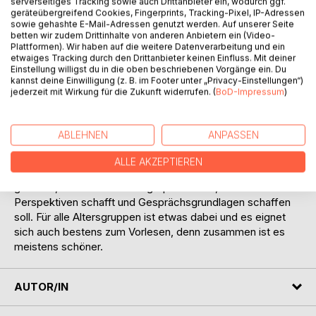
serverseitiges Tracking sowie auch Drittanbieter ein, wodurch ggf.
geräteübergreifend Cookies, Fingerprints, Tracking-Pixel, IP-Adressen
sowie gehashte E-Mail-Adressen genutzt werden. Auf unserer Seite
betten wir zudem Drittinhalte von anderen Anbietern ein (Video-
Plattformen). Wir haben auf die weitere Datenverarbeitung und ein
etwaiges Tracking durch den Drittanbieter keinen Einfluss. Mit deiner
Einstellung willigst du in die oben beschriebenen Vorgänge ein. Du
kannst deine Einwilligung (z. B. im Footer unter „Privacy-Einstellungen“)
BESCHREIBUNG
jederzeit mit Wirkung für die Zukunft widerrufen. (
BoD-Impressum
)
Antifa ist kein Club ist eine wilde Mischung aus Piratinnen,
ABLEHNEN
ANPASSEN
Polizisten und vielen weiteren Protagonist*innen. In
vielfältigen, lustigen, schrägen und spannenden
ALLE AKZEPTIEREN
Kurzgeschichten wird ein abwechslungsreiches Kopfkino
geboten, welches nachhaltig Spaß macht, neue
Perspektiven schafft und Gesprächsgrundlagen schaffen
soll. Für alle Altersgruppen ist etwas dabei und es eignet
sich auch bestens zum Vorlesen, denn zusammen ist es
meistens schöner.
AUTOR/IN