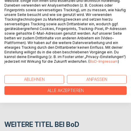
Website. Einige von ihnen sind essenziell und technisch notwendig.
Daneben verwenden wir Analysemethoden (z. B. Cookies oder
Fingerprints sowie serverseitiges Tracking), um zu messen, wie häufig
BESCHREIBUNG
unsere Seite besucht und wie sie genutzt wird. Wir verwenden
Trackingtechnologien zu Marketingzwecken und setzen hierzu
serverseitiges Tracking sowie auch Drittanbieter ein, wodurch ggf.
geräteübergreifend Cookies, Fingerprints, Tracking-Pixel, IP-Adressen
Ein Kochbuch mit traditionellen Rezepten aus dem
sowie gehashte E-Mail-Adressen genutzt werden. Auf unserer Seite
süditalienischen Dorf, Anzano di Puglia.
betten wir zudem Drittinhalte von anderen Anbietern ein (Video-
Plattformen). Wir haben auf die weitere Datenverarbeitung und ein
etwaiges Tracking durch den Drittanbieter keinen Einfluss. Mit deiner
Einstellung willigst du in die oben beschriebenen Vorgänge ein. Du
AUTOR/IN
kannst deine Einwilligung (z. B. im Footer unter „Privacy-Einstellungen“)
jederzeit mit Wirkung für die Zukunft widerrufen. (
BoD-Impressum
)
PRESSESTIMMEN
ABLEHNEN
ANPASSEN
REZENSIONEN
ALLE AKZEPTIEREN
WEITERE TITEL BEI
BoD