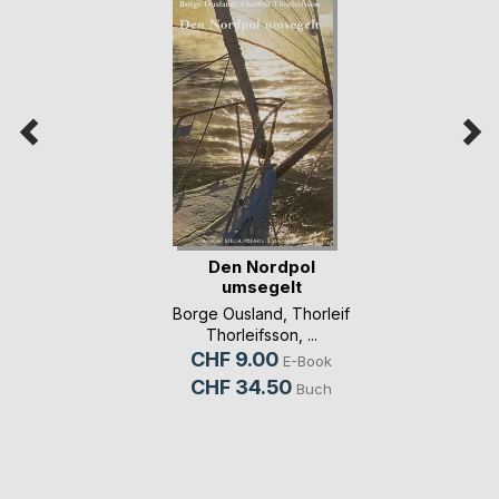
Den Nordpol
umsegelt
Borge Ousland
,
Thorleif
Thorleifsson
, ...
CHF 9.00
E-Book
CHF 34.50
Buch