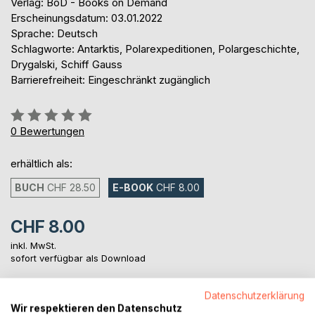
Verlag: BoD - Books on Demand
Erscheinungsdatum: 03.01.2022
Sprache: Deutsch
Schlagworte: Antarktis, Polarexpeditionen, Polargeschichte,
Drygalski, Schiff Gauss
Barrierefreiheit: Eingeschränkt zugänglich
Bewertung::
0%
0
Bewertungen
erhältlich als:
BUCH
CHF 28.50
E-BOOK
CHF 8.00
CHF 8.00
inkl. MwSt.
sofort verfügbar als Download
Datenschutzerklärung
IN DEN WARENKORB
Wir respektieren den Datenschutz