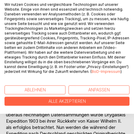
Wir nutzen Cookies und vergleichbare Technologien auf unserer
Website. Einige von ihnen sind essenziell und technisch notwendig.
Auf die Merkliste
Daneben verwenden wir Analysemethoden (z. B. Cookies oder
Fingerprints sowie serverseitiges Tracking), um zu messen, wie häufig
Titel bewerten
unsere Seite besucht und wie sie genutzt wird. Wir verwenden
Trackingtechnologien zu Marketingzwecken und setzen hierzu
serverseitiges Tracking sowie auch Drittanbieter ein, wodurch ggf.
geräteübergreifend Cookies, Fingerprints, Tracking-Pixel, IP-Adressen
sowie gehashte E-Mail-Adressen genutzt werden. Auf unserer Seite
betten wir zudem Drittinhalte von anderen Anbietern ein (Video-
Plattformen). Wir haben auf die weitere Datenverarbeitung und ein
etwaiges Tracking durch den Drittanbieter keinen Einfluss. Mit deiner
Einstellung willigst du in die oben beschriebenen Vorgänge ein. Du
BESCHREIBUNG
kannst deine Einwilligung (z. B. im Footer unter „Privacy-Einstellungen“)
jederzeit mit Wirkung für die Zukunft widerrufen. (
BoD-Impressum
)
Als E. v. Drygalski 1901 an Bord der "Gauss" zur ersten
deutschen Südpolarexpedition aufbrach, wusste er noch
ABLEHNEN
ANPASSEN
nicht, dass sein Schiff schon am Südpolarkreis für ein Jahr
ALLE AKZEPTIEREN
lang ortsfest einfrieren würden. Zur selben Zeit näherte
sich R. F. Scott dem Südpol bis auf 82 Grad Süd. Trotz der
überaus reichhaltigen Datensammlungen wurde Drygalskis
Expedition 1903 bei ihrer Rückkehr von Kaiser Wilhelm II.
als erfolglos betrachtet. Nun werden die während der
Expedition nach Deutschland geschickten Originalberichte