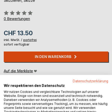
Skizzieren, Skizze
Bewertung::
0%
0
Bewertungen
CHF 13.50
inkl. MwSt. /
portofrei
sofort verfügbar
IN DEN WARENKORB
Auf die Merkliste
Titel bewerten
Datenschutzerklärung
Wir respektieren den Datenschutz
Wir nutzen Cookies und vergleichbare Technologien auf unserer
Website. Einige von ihnen sind essenziell und technisch notwendig.
Daneben verwenden wir Analysemethoden (z. B. Cookies oder
Fingerprints sowie serverseitiges Tracking), um zu messen, wie häufig
unsere Seite besucht und wie sie genutzt wird. Wir verwenden
Trackingtechnologien zu Marketingzwecken und setzen hierzu