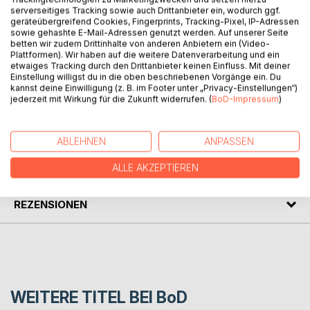
BESCHREIBUNG
serverseitiges Tracking sowie auch Drittanbieter ein, wodurch ggf.
geräteübergreifend Cookies, Fingerprints, Tracking-Pixel, IP-Adressen
sowie gehashte E-Mail-Adressen genutzt werden. Auf unserer Seite
betten wir zudem Drittinhalte von anderen Anbietern ein (Video-
Aufmaßbuch, speziell für Handwerk und Bau.
Plattformen). Wir haben auf die weitere Datenverarbeitung und ein
Jede Doppelseite verfügt über eine Millimeter- und eine
etwaiges Tracking durch den Drittanbieter keinen Einfluss. Mit deiner
Blankoseite. So können Sie erste Skizzen anfertigen und
Einstellung willigst du in die oben beschriebenen Vorgänge ein. Du
kannst deine Einwilligung (z. B. im Footer unter „Privacy-Einstellungen“)
gleichzeitig wichtige Informationen notieren.
jederzeit mit Wirkung für die Zukunft widerrufen. (
BoD-Impressum
)
AUTOR/IN
ABLEHNEN
ANPASSEN
PRESSESTIMMEN
ALLE AKZEPTIEREN
REZENSIONEN
WEITERE TITEL BEI
BoD