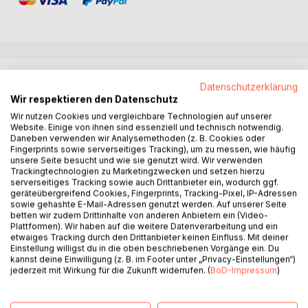
BESCHREIBUNG
Datenschutzerklärung
Wir respektieren den Datenschutz
AURUM - Através da escuridão rumo à verdadeira luz
Wir nutzen Cookies und vergleichbare Technologien auf unserer
Website. Einige von ihnen sind essenziell und technisch notwendig.
Este livro dedica-se a um tema que toca profundamente
Daneben verwenden wir Analysemethoden (z. B. Cookies oder
muitas pessoas em busca espiritual: a questão da
Fingerprints sowie serverseitiges Tracking), um zu messen, wie häufig
integridade interior.
unsere Seite besucht und wie sie genutzt wird. Wir verwenden
Trackingtechnologien zu Marketingzwecken und setzen hierzu
serverseitiges Tracking sowie auch Drittanbieter ein, wodurch ggf.
Ele distingue entre pureza e maturidade, entre uma luz que
geräteübergreifend Cookies, Fingerprints, Tracking-Pixel, IP-Adressen
aquece e uma luz que também pode ofuscar. Ao mesmo
sowie gehashte E-Mail-Adressen genutzt werden. Auf unserer Seite
betten wir zudem Drittinhalte von anderen Anbietern ein (Video-
tempo, ilumina as origens das divisões internas que surgem
Plattformen). Wir haben auf die weitere Datenverarbeitung und ein
a partir de condicionamentos morais e de ideais espirituais,
etwaiges Tracking durch den Drittanbieter keinen Einfluss. Mit deiner
revelando um caminho no qual a integração pode substituir
Einstellung willigst du in die oben beschriebenen Vorgänge ein. Du
a repressão.
kannst deine Einwilligung (z. B. im Footer unter „Privacy-Einstellungen“)
jederzeit mit Wirkung für die Zukunft widerrufen. (
BoD-Impressum
)
Sem dogmas. Sem acusações. Sem a pretensão de
possuir uma verdade absoluta.