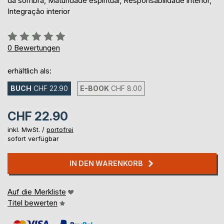
da sombra, Maturidade espiritual, Responsabilidade interior,
Integração interior
Bewertung::
0%
0
Bewertungen
erhältlich als:
BUCH
CHF 22.90
E-BOOK
CHF 8.00
CHF 22.90
inkl. MwSt. /
portofrei
sofort verfügbar
IN DEN WARENKORB
Auf die Merkliste
Titel bewerten