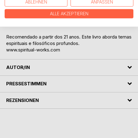
ABLEHNEN
ANPASSEN
Esta obra dirige-se a leitores dispostos a ir além dos
ALLE AKZEPTIEREN
conceitos familiares e a olhar com honestidade para as
próprias dinâmicas interiores.
Recomendado a partir dos 21 anos. Este livro aborda temas
espirituais e filosóficos profundos.
www.spiritual-works.com
AUTOR/IN
PRESSESTIMMEN
REZENSIONEN