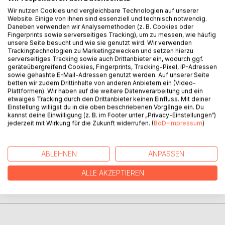
Wir nutzen Cookies und vergleichbare Technologien auf unserer
Website. Einige von ihnen sind essenziell und technisch notwendig.
Daneben verwenden wir Analysemethoden (z. B. Cookies oder
Fingerprints sowie serverseitiges Tracking), um zu messen, wie häufig
unsere Seite besucht und wie sie genutzt wird. Wir verwenden
BESCHREIBUNG
Trackingtechnologien zu Marketingzwecken und setzen hierzu
serverseitiges Tracking sowie auch Drittanbieter ein, wodurch ggf.
geräteübergreifend Cookies, Fingerprints, Tracking-Pixel, IP-Adressen
sowie gehashte E-Mail-Adressen genutzt werden. Auf unserer Seite
An interpretation on 8 Mansions (Ba Zhai) Feng Shui. How
betten wir zudem Drittinhalte von anderen Anbietern ein (Video-
the Stars are derived. How the Palaces might be applied.
Plattformen). Wir haben auf die weitere Datenverarbeitung und ein
Some new ideas on application. And of course the usual
etwaiges Tracking durch den Drittanbieter keinen Einfluss. Mit deiner
basics.
Einstellung willigst du in die oben beschriebenen Vorgänge ein. Du
kannst deine Einwilligung (z. B. im Footer unter „Privacy-Einstellungen“)
jederzeit mit Wirkung für die Zukunft widerrufen. (
BoD-Impressum
)
AUTOR/IN
ABLEHNEN
ANPASSEN
PRESSESTIMMEN
ALLE AKZEPTIEREN
REZENSIONEN