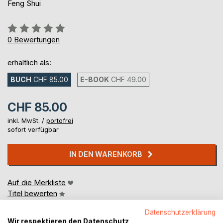
Feng Shui
Bewertung::
0%
0
Bewertungen
erhältlich als:
BUCH
CHF 85.00
E-BOOK
CHF 49.00
CHF 85.00
inkl. MwSt. /
portofrei
sofort verfügbar
IN DEN WARENKORB
Auf die Merkliste
Titel bewerten
Datenschutzerklärung
Wir respektieren den Datenschutz