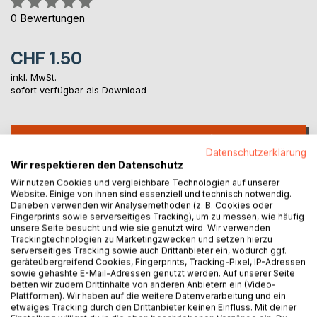
0%
0
Bewertungen
CHF 1.50
inkl. MwSt.
sofort verfügbar als Download
IN DEN WARENKORB
Datenschutzerklärung
Wir respektieren den Datenschutz
Auf die Merkliste
Wir nutzen Cookies und vergleichbare Technologien auf unserer
Website. Einige von ihnen sind essenziell und technisch notwendig.
Titel bewerten
Daneben verwenden wir Analysemethoden (z. B. Cookies oder
Fingerprints sowie serverseitiges Tracking), um zu messen, wie häufig
unsere Seite besucht und wie sie genutzt wird. Wir verwenden
Trackingtechnologien zu Marketingzwecken und setzen hierzu
serverseitiges Tracking sowie auch Drittanbieter ein, wodurch ggf.
geräteübergreifend Cookies, Fingerprints, Tracking-Pixel, IP-Adressen
sowie gehashte E-Mail-Adressen genutzt werden. Auf unserer Seite
betten wir zudem Drittinhalte von anderen Anbietern ein (Video-
Plattformen). Wir haben auf die weitere Datenverarbeitung und ein
BESCHREIBUNG
etwaiges Tracking durch den Drittanbieter keinen Einfluss. Mit deiner