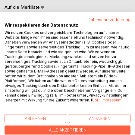
Auf die Merkliste
Titel bewerten
Datenschutzerklärung
Wir respektieren den Datenschutz
Wir nutzen Cookies und vergleichbare Technologien auf unserer
Website. Einige von ihnen sind essenziell und technisch notwendig.
Daneben verwenden wir Analysemethoden (z. B. Cookies oder
Fingerprints sowie serverseitiges Tracking), um zu messen, wie häufig
unsere Seite besucht und wie sie genutzt wird. Wir verwenden
Trackingtechnologien zu Marketingzwecken und setzen hierzu
BESCHREIBUNG
serverseitiges Tracking sowie auch Drittanbieter ein, wodurch ggf.
geräteübergreifend Cookies, Fingerprints, Tracking-Pixel, IP-Adressen
sowie gehashte E-Mail-Adressen genutzt werden. Auf unserer Seite
betten wir zudem Drittinhalte von anderen Anbietern ein (Video-
Sie wollte sich nicht verlieben und erneut von ihren
Plattformen). Wir haben auf die weitere Datenverarbeitung und ein
Gefühlen leiten lassen.
etwaiges Tracking durch den Drittanbieter keinen Einfluss. Mit deiner
Er hatte mit allem gerechnet, jedoch nicht mit einer Frau
Einstellung willigst du in die oben beschriebenen Vorgänge ein. Du
kannst deine Einwilligung (z. B. im Footer unter „Privacy-Einstellungen“)
wie ihr.
jederzeit mit Wirkung für die Zukunft widerrufen. (
BoD-Impressum
)
Robin dachte, sie bräuchte nie einen Plan B für die Liebe
und doch steht sie vor den Trümmern ihrer Beziehung. Sie
ABLEHNEN
ANPASSEN
will ausreichend Distanz zu ihrer Vergangenheit schaffen
und sich selbst finden. Ihre neugewonnenen Ansichten
ALLE AKZEPTIEREN
stellen sie vor die Herausforderung, sich in einer spontanen