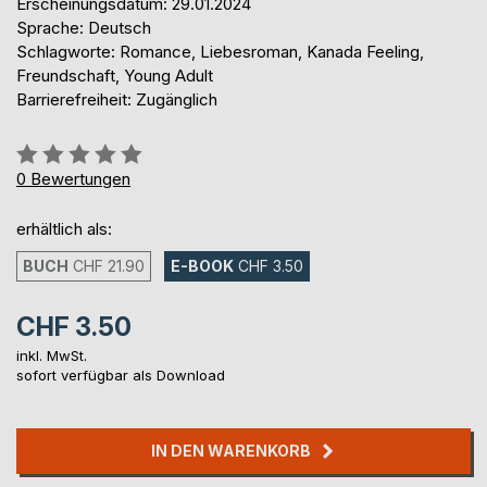
Erscheinungsdatum: 29.01.2024
Sprache: Deutsch
Schlagworte: Romance, Liebesroman, Kanada Feeling,
Freundschaft, Young Adult
Barrierefreiheit: Zugänglich
Bewertung::
0%
0
Bewertungen
erhältlich als:
BUCH
CHF 21.90
E-BOOK
CHF 3.50
CHF 3.50
inkl. MwSt.
sofort verfügbar als Download
IN DEN WARENKORB