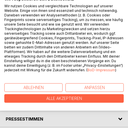
Wir nutzen Cookies und vergleichbare Technologien auf unserer
Website. Einige von ihnen sind essenziell und technisch notwendig.
Daneben verwenden wir Analysemethoden (z. B. Cookies oder
BESCHREIBUNG
Fingerprints sowie serverseitiges Tracking), um zu messen, wie häufig
unsere Seite besucht und wie sie genutzt wird. Wir verwenden
Trackingtechnologien zu Marketingzwecken und setzen hierzu
Wenn die alten Frontlinien, die in Europa zum ersten und
serverseitiges Tracking sowie auch Drittanbieter ein, wodurch ggf.
geräteübergreifend Cookies, Fingerprints, Tracking-Pixel, IP-Adressen
zweiten Weltkrieg geführt haben, wieder aufbrechen,
sowie gehashte E-Mail-Adressen genutzt werden. Auf unserer Seite
werden bald auch die alten Fluchtwege wieder von
betten wir zudem Drittinhalte von anderen Anbietern ein (Video-
deutschen Exilanten frequentiert. Einer dieser Wege führt
Plattformen). Wir haben auf die weitere Datenverarbeitung und ein
etwaiges Tracking durch den Drittanbieter keinen Einfluss. Mit deiner
nach Südamerika. Dieses nicht mehr auszuschließende
Einstellung willigst du in die oben beschriebenen Vorgänge ein. Du
Szenario wird in diesem Roman verarbeitet. Es handelt sich
kannst deine Einwilligung (z. B. im Footer unter „Privacy-Einstellungen“)
um eine Fantasieerzählung, die eine Vorahnung von
jederzeit mit Wirkung für die Zukunft widerrufen. (
BoD-Impressum
)
Ereignissen sein kann. Die Vorwegnahme dieser
Möglichkeit durch Fiktion kann ein Weg sein, ihre Entfaltung
zu vermeiden.
ABLEHNEN
ANPASSEN
ALLE AKZEPTIEREN
AUTOR/IN
PRESSESTIMMEN