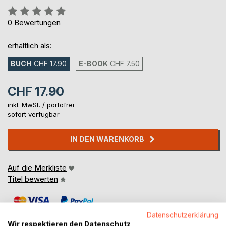
Bewertung::
0%
0
Bewertungen
erhältlich als:
BUCH
CHF 17.90
E-BOOK
CHF 7.50
CHF 17.90
inkl. MwSt. /
portofrei
sofort verfügbar
IN DEN WARENKORB
Auf die Merkliste
Titel bewerten
Datenschutzerklärung
Wir respektieren den Datenschutz