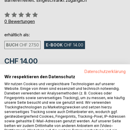
Barrierefreiheit: Eingeschränkt zugänglich
Bewertung::
0%
0
Bewertungen
erhältlich als:
BUCH
CHF 27.50
E-BOOK
CHF 14.00
CHF 14.00
inkl. MwSt.
Datenschutzerklärung
sofort verfügbar als Download
Wir respektieren den Datenschutz
Wir nutzen Cookies und vergleichbare Technologien auf unserer
Website. Einige von ihnen sind essenziell und technisch notwendig.
Daneben verwenden wir Analysemethoden (z. B. Cookies oder
IN DEN WARENKORB
Fingerprints sowie serverseitiges Tracking), um zu messen, wie häufig
unsere Seite besucht und wie sie genutzt wird. Wir verwenden
Trackingtechnologien zu Marketingzwecken und setzen hierzu
Auf die Merkliste
serverseitiges Tracking sowie auch Drittanbieter ein, wodurch ggf.
geräteübergreifend Cookies, Fingerprints, Tracking-Pixel, IP-Adressen
Titel bewerten
sowie gehashte E-Mail-Adressen genutzt werden. Auf unserer Seite
betten wir zudem Drittinhalte von anderen Anbietern ein (Video-