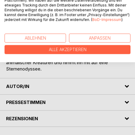
Plattformen). Wir haben auf die weitere Datenverarbeitung und ein
etwaiges Tracking durch den Drittanbieter keinen Einfluss. Mit deiner
Einstellung willigst du in die oben beschriebenen Vorgänge ein. Du
kannst deine Einwilligung (z. B. im Footer unter „Privacy-Einstellungen“)
jederzeit mit Wirkung für die Zukunft widerrufen. (
BoD-Impressum
)
BESCHREIBUNG
ABLEHNEN
ANPASSEN
Bernie, das Biberratteneichhörnchen fristet seine Tage in
ALLE AKZEPTIEREN
einem Tigerkäfig. Dann erscheint die ganze Mannschaft
animalischer Kreaturen und nimmt ihn mit auf eine
Sternenodyssee.
AUTOR/IN
PRESSESTIMMEN
REZENSIONEN