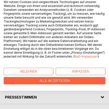
Wir nutzen Cookies und vergleichbare Technologien auf unserer
Website. Einige von ihnen sind essenziell und technisch notwendig.
Daneben verwenden wir Analysemethoden (z. B. Cookies oder
Fingerprints sowie serverseitiges Tracking), um zu messen, wie häufig
BESCHREIBUNG
unsere Seite besucht und wie sie genutzt wird. Wir verwenden
Trackingtechnologien zu Marketingzwecken und setzen hierzu
serverseitiges Tracking sowie auch Drittanbieter ein, wodurch ggf.
Adam never truly understood the world.
geräteübergreifend Cookies, Fingerprints, Tracking-Pixel, IP-Adressen
sowie gehashte E-Mail-Adressen genutzt werden. Auf unserer Seite
Deaf but determined, he embarks on a dangerous quest: to
betten wir zudem Drittinhalte von anderen Anbietern ein (Video-
find a dragon's gold, repay a debt, and earn his place in the
Plattformen). Wir haben auf die weitere Datenverarbeitung und ein
royal guard.
etwaiges Tracking durch den Drittanbieter keinen Einfluss. Mit deiner
Einstellung willigst du in die oben beschriebenen Vorgänge ein. Du
But when he meets the dragon Crowley, he discovers the
kannst deine Einwilligung (z. B. im Footer unter „Privacy-Einstellungen“)
mission is not what it seems.
jederzeit mit Wirkung für die Zukunft widerrufen. (
BoD-Impressum
)
A mysterious curse binds the two unlikely companions, and
soon they realize that ancient secrets and unspoken
desires, not gold, will shape their fate.
ABLEHNEN
ANPASSEN
ALLE AKZEPTIEREN
AUTOR/IN
PRESSESTIMMEN