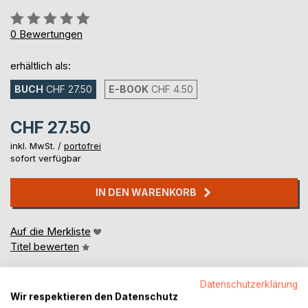
Bewertung::
0%
0
Bewertungen
erhältlich als:
BUCH
CHF 27.50
E-BOOK
CHF 4.50
CHF 27.50
inkl. MwSt. /
portofrei
sofort verfügbar
IN DEN WARENKORB
Auf die Merkliste
Titel bewerten
Datenschutzerklärung
Wir respektieren den Datenschutz