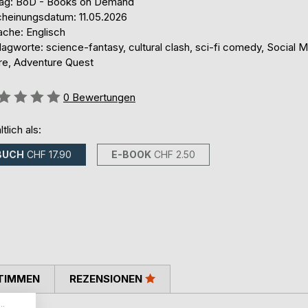
lag: BoD - Books on Demand
cheinungsdatum: 11.05.2026
ache: Englisch
agworte: science-fantasy, cultural clash, sci-fi comedy, Social 
ire, Adventure Quest
ertung::
0
Bewertungen
ltlich als:
BUCH
CHF 17.90
E-BOOK
CHF 2.50
TIMMEN
REZENSIONEN