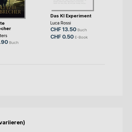
Magic
Das KI Experiment
Page
zte
Luca Rossi
Becca 
echer
CHF 13.50
Buch
Queen
ters
CHF 0.50
E-Book
CHF 
.90
Buch
variieren)