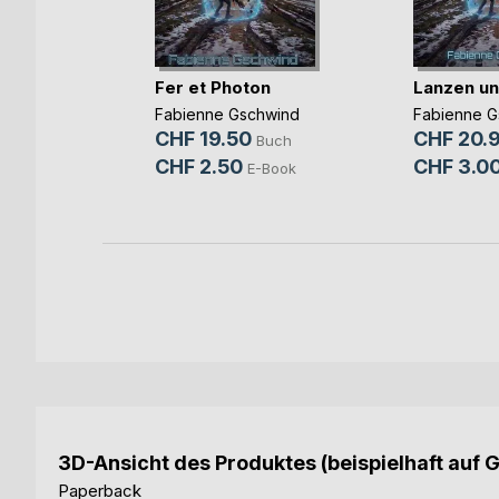
Fer et Photon
Lanzen un
toker
Buch
Fabienne Gschwind
Fabienne G
CHF 19.50
CHF 20.
Buch
CHF 2.50
CHF 3.0
E-Book
3D-Ansicht des Produktes (beispielhaft auf 
Paperback