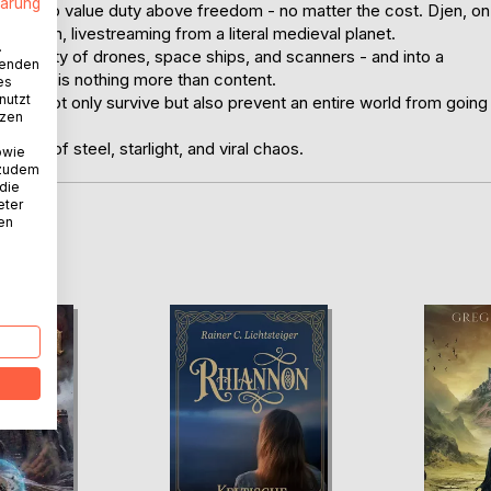
lärung
 drilled to value duty above freedom - no matter the cost. Djen, on
rom Earth, livestreaming from a literal medieval planet.
.
n's reality of drones, space ships, and scanners - and into a
wenden
danger is nothing more than content.
es
nutzt
must not only survive but also prevent an entire world from going
tzen
ision of steel, starlight, and viral chaos.
owie
 zudem
 die
eter
nen
D