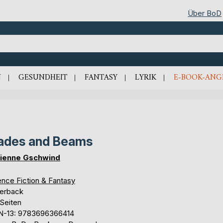
Über BoD
N
GESUNDHEIT
FANTASY
LYRIK
E-BOOK-ANG
ades and Beams
ienne Gschwind
ence Fiction & Fantasy
erback
 Seiten
N-13: 9783696366414