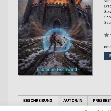
Ver
Ers
Spr
Schl
Sat
Bew
0%
erhä
BESCHREIBUNG
AUTOR/IN
PRESSES