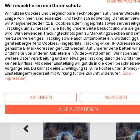
Datenschutzerk
Ajja lives to serve the court. As a squire, she was
Wir respektieren den Datenschutz
the other hand, is a loud, fearless travel blogger f
Wir nutzen Cookies und vergleichbare Technologien auf unserer Website
When their worlds collide, Ajja is dragged into Dje
Einige von ihnen sind essenziell und technisch notwendig. Daneben ver
community of followers for whom life-threatening 
wir Analysemethoden (z. B. Cookies oder Fingerprints sowie serverseitig
Tracking), um zu messen, wie häufig unsere Seite besucht und wie sie ge
Caught between sacred oaths and viral clips, they 
wird. Wir verwenden Trackingtechnologien zu Marketingzwecken und se
up in flames for the sake of a few likes.
hierzu serverseitiges Tracking sowie auch Drittanbieter ein, wodurch ggf.
Blades and Beams is an explosive fantasy-sci-fi coll
geräteübergreifend Cookies, Fingerprints, Tracking-Pixel, IP-Adressen s
gehashte E-Mail-Adressen genutzt werden. Auf unserer Seite betten wir
Drittinhalte von anderen Anbietern ein (Video-Plattformen). Wir haben auf
weitere Datenverarbeitung und ein etwaiges Tracking durch den Drittanbi
keinen Einfluss. Mit deiner Einstellung willigst du in die oben beschriebe
Vorgänge ein. Du kannst deine Einwilligung (z. B. im Footer unter „Privacy-
WEITERE TITEL BEI
Bo
Einstellungen“) jederzeit mit Wirkung für die Zukunft widerrufen. (
BoD-
Impressum
)
ABLEHNEN
ANPASSEN
ALLE AKZEPTIEREN