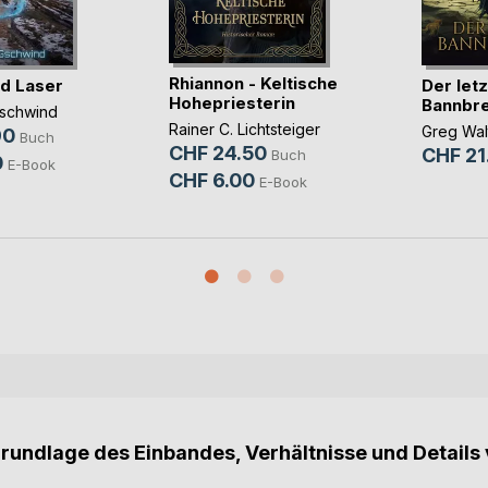
Rhiannon - Keltische
d Laser
Der let
Hohepriesterin
Bannbr
schwind
Rainer C. Lichtsteiger
Greg Wal
90
Buch
CHF 24.50
CHF 21
Buch
0
E-Book
CHF 6.00
E-Book
Grundlage des Einbandes, Verhältnisse und Details 