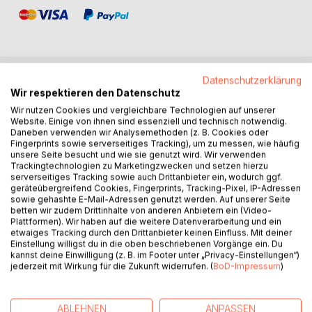
Datenschutzerklärung
BESCHREIBUNG
Wir respektieren den Datenschutz
Wir nutzen Cookies und vergleichbare Technologien auf unserer
Website. Einige von ihnen sind essenziell und technisch notwendig.
Der zentrale Befund dieses Buches lautet: Wer das
Daneben verwenden wir Analysemethoden (z. B. Cookies oder
Fingerprints sowie serverseitiges Tracking), um zu messen, wie häufig
Vertragspaket Schweiz-Europäische Union im Hinblick auf
unsere Seite besucht und wie sie genutzt wird. Wir verwenden
seine Folgen für die staatspolitische Praxis beurteilt, wird
Trackingtechnologien zu Marketingzwecken und setzen hierzu
darin einen Systemwechsel erkennen müssen. Sollte das
serverseitiges Tracking sowie auch Drittanbieter ein, wodurch ggf.
geräteübergreifend Cookies, Fingerprints, Tracking-Pixel, IP-Adressen
Abkommen umgesetzt werden, so wird es die politische
sowie gehashte E-Mail-Adressen genutzt werden. Auf unserer Seite
DNA der Schweiz grundlegend verändern. Es würde ein
betten wir zudem Drittinhalte von anderen Anbietern ein (Video-
"Point of no Return" geschaffen: eine Pfadabhängigkeit,
Plattformen). Wir haben auf die weitere Datenverarbeitung und ein
etwaiges Tracking durch den Drittanbieter keinen Einfluss. Mit deiner
die das Land bereits mittelfristig in die EU führen würde.
Einstellung willigst du in die oben beschriebenen Vorgänge ein. Du
kannst deine Einwilligung (z. B. im Footer unter „Privacy-Einstellungen“)
Bei diesem institutionellen Abkommen mit der EU geht es
jederzeit mit Wirkung für die Zukunft widerrufen. (
BoD-Impressum
)
also ums grosse Ganze: um die Säulen unseres Staates,
die demokratische Teilhabe und das Vertrauen in
Parlament, Regierung und Institutionen. Ohne dieses
ABLEHNEN
ANPASSEN