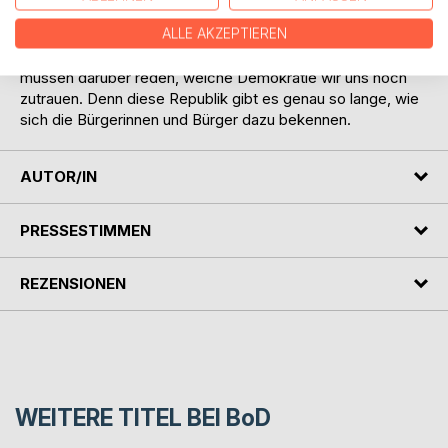
Vertrauen, das die Schweiz bisher ausgezeichnet hat, ist
ALLE AKZEPTIEREN
auch der Wohlstand gefährdet. Es geht um die Zukunft des
eidgenössischen Gesellschaftsvertrags. Wir Schweizer
müssen darüber reden, welche Demokratie wir uns noch
zutrauen. Denn diese Republik gibt es genau so lange, wie
sich die Bürgerinnen und Bürger dazu bekennen.
AUTOR/IN
PRESSESTIMMEN
REZENSIONEN
WEITERE TITEL BEI
BoD