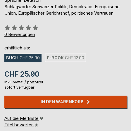
Sprache: Deutsch
Schlagworte: Schweizer Politik, Demokratie, Europäische
Union, Europäischer Gerichtshof, politisches Vertrauen
Bewertung::
0%
0
Bewertungen
erhältlich als:
BUCH
CHF 25.90
E-BOOK
CHF 12.00
CHF 25.90
inkl. MwSt. /
portofrei
sofort verfügbar
IN DEN WARENKORB
Auf die Merkliste
Titel bewerten