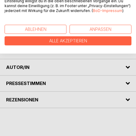
Einstellung willigst du in die oben beschriebenen Vorgänge ein. Du
kannst deine Einwilligung (z. B. im Footer unter „Privacy-Einstellungen“)
BESCHREIBUNG
jederzeit mit Wirkung für die Zukunft widerrufen. (
BoD-Impressum
)
In einem Nachtzug geht Tennisdiva Anna, brachial
ABLEHNEN
ANPASSEN
berauscht von indischem Liebestee, dem geheimnisvollen
Patchouli-Mann ins Netz. Ihre Mitreisende erlebt auf
ALLE AKZEPTIEREN
absoluter Nahdistanz eine faszinierende Performance nach
dem Katze-und-Maus-Muster. Live und in 3D.
AUTOR/IN
PRESSESTIMMEN
REZENSIONEN