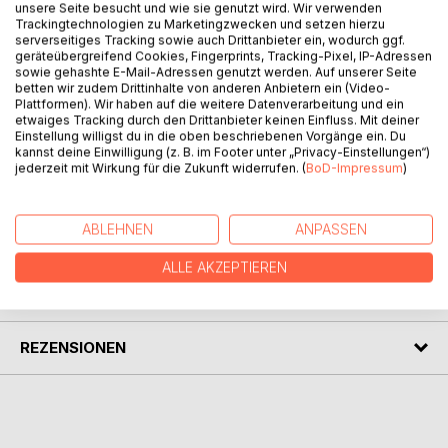
unsere Seite besucht und wie sie genutzt wird. Wir verwenden
Trackingtechnologien zu Marketingzwecken und setzen hierzu
BESCHREIBUNG
serverseitiges Tracking sowie auch Drittanbieter ein, wodurch ggf.
geräteübergreifend Cookies, Fingerprints, Tracking-Pixel, IP-Adressen
sowie gehashte E-Mail-Adressen genutzt werden. Auf unserer Seite
betten wir zudem Drittinhalte von anderen Anbietern ein (Video-
Der jugendliche Oskar findet sich inmitten einer
Plattformen). Wir haben auf die weitere Datenverarbeitung und ein
gigantischen Eiswüste mit neunzehn anderen Jugendlichen
etwaiges Tracking durch den Drittanbieter keinen Einfluss. Mit deiner
Einstellung willigst du in die oben beschriebenen Vorgänge ein. Du
wieder. Schon bald erkennen alle, dass sie sich in einem
kannst deine Einwilligung (z. B. im Footer unter „Privacy-Einstellungen“)
perfiden Test befinden, bei dem es nicht nur um das blanke
jederzeit mit Wirkung für die Zukunft widerrufen. (
BoD-Impressum
)
Überleben geht...
ABLEHNEN
ANPASSEN
AUTOR/IN
ALLE AKZEPTIEREN
PRESSESTIMMEN
REZENSIONEN