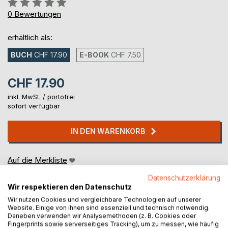
Bewertung::
0%
0
Bewertungen
erhältlich als:
BUCH
CHF 17.90
E-BOOK
CHF 7.50
CHF 17.90
inkl. MwSt. /
portofrei
sofort verfügbar
IN DEN WARENKORB
Auf die Merkliste
Titel bewerten
Datenschutzerklärung
Wir respektieren den Datenschutz
Wir nutzen Cookies und vergleichbare Technologien auf unserer
Website. Einige von ihnen sind essenziell und technisch notwendig.
Daneben verwenden wir Analysemethoden (z. B. Cookies oder
Fingerprints sowie serverseitiges Tracking), um zu messen, wie häufig