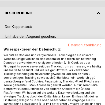
BESCHREIBUNG
Der Klappentext:
Ich habe den Abgrund gesehen.
Die Hölle erlebt.
Datenschutzerklärung
Das Monster überlebt.
Wir respektieren den Datenschutz
Nichts und niemand kann mich zerstören, zumindest habe
Wir nutzen Cookies und vergleichbare Technologien auf unserer
ich das geglaubt, bis er in der Tür stand, um mich eines
Website. Einige von ihnen sind essenziell und technisch notwendig.
besseren zu belehren.
Daneben verwenden wir Analysemethoden (z. B. Cookies oder
Um Rache an seinen Bruder zu nehmen, ist er bereit, über
Fingerprints sowie serverseitiges Tracking), um zu messen, wie häufig
unsere Seite besucht und wie sie genutzt wird. Wir verwenden
Leichen zu gehen und ganz oben auf seiner Liste, stehe
Trackingtechnologien zu Marketingzwecken und setzen hierzu
ich, in einem Spiel aus Vergeltung und Hass.
serverseitiges Tracking sowie auch Drittanbieter ein, wodurch ggf.
Wird Dion mich retten können oder ist es dafür am Ende zu
geräteübergreifend Cookies, Fingerprints, Tracking-Pixel, IP-Adressen
sowie gehashte E-Mail-Adressen genutzt werden. Auf unserer Seite
spät?
betten wir zudem Drittinhalte von anderen Anbietern ein (Video-
Plattformen). Wir haben auf die weitere Datenverarbeitung und ein
etwaiges Tracking durch den Drittanbieter keinen Einfluss. Mit deiner
Einstellung willigst du in die oben beschriebenen Vorgänge ein. Du
kannst deine Einwilligung (z. B. im Footer unter „Privacy-Einstellungen“)