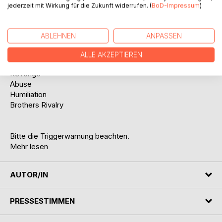
Tropes:
jederzeit mit Wirkung für die Zukunft widerrufen. (
BoD-Impressum
)
Mafia
Dark Sinner
ABLEHNEN
ANPASSEN
Kidnapping
Bloody
ALLE AKZEPTIEREN
Touch her and you die
Revenge
Abuse
Humiliation
Brothers Rivalry
Bitte die Triggerwarnung beachten.
Mehr lesen
AUTOR/IN
PRESSESTIMMEN