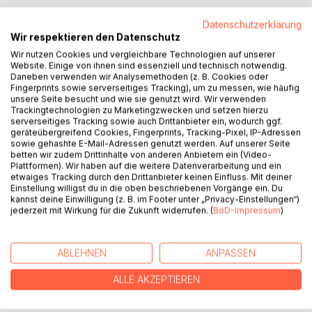
Czternascie dni bez pradu wystarczylo, by Europa zamilkla.
Datenschutzerklärung
A kiedy swiatlo wrocilo, nie bylo juz takie samo.
Wir respektieren den Datenschutz
Wir nutzen Cookies und vergleichbare Technologien auf unserer
W imie stabilnosci kontrole przejmuje E-Riscon, system
Website. Einige von ihnen sind essenziell und technisch notwendig.
Daneben verwenden wir Analysemethoden (z. B. Cookies oder
zarzadzania kryzysowego. Rodzi sie cyfrowy porzadek:
Fingerprints sowie serverseitiges Tracking), um zu messen, wie häufig
punkty spoleczne za posluszenstwo, rejestracja przez
unsere Seite besucht und wie sie genutzt wird. Wir verwenden
skan teczowki, racjonowana woda tylko dla
Trackingtechnologien zu Marketingzwecken und setzen hierzu
serverseitiges Tracking sowie auch Drittanbieter ein, wodurch ggf.
zarejestrowanych. Nikt nie krzyczy. Nikt nie strzela.
geräteübergreifend Cookies, Fingerprints, Tracking-Pixel, IP-Adressen
System przychodzi cicho, z dobrymi uzasadnieniami i
sowie gehashte E-Mail-Adressen genutzt werden. Auf unserer Seite
przyjaznym glosem.
betten wir zudem Drittinhalte von anderen Anbietern ein (Video-
Plattformen). Wir haben auf die weitere Datenverarbeitung und ein
etwaiges Tracking durch den Drittanbieter keinen Einfluss. Mit deiner
Klaus, Elif, Lilly i Rudi pochodza z roznych swiatow, ale
Einstellung willigst du in die oben beschriebenen Vorgänge ein. Du
laczy ich jedno: nie chca zyc w cyfrowej klatce. A gdy z
kannst deine Einwilligung (z. B. im Footer unter „Privacy-Einstellungen“)
drugiego konca rozpadajacego sie kontynentu wraca ktos,
jederzeit mit Wirkung für die Zukunft widerrufen. (
BoD-Impressum
)
kogo zaden skaner nigdy nie zapisal, Klaus pojmuje pelna
cene zycia poza systemem.
ABLEHNEN
ANPASSEN
Cicha, precyzyjna powiesc o tym, jak wolnosc nie zostaje
ALLE AKZEPTIEREN
odebrana, lecz zapomniana, i o tym, ze czasem wystarczy
poglos, by przetrwac.