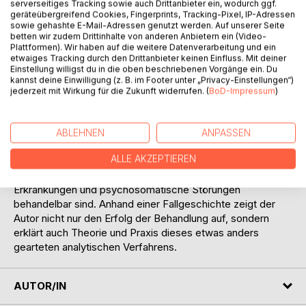
Auf die Merkliste
serverseitiges Tracking sowie auch Drittanbieter ein, wodurch ggf.
geräteübergreifend Cookies, Fingerprints, Tracking-Pixel, IP-Adressen
Titel bewerten
sowie gehashte E-Mail-Adressen genutzt werden. Auf unserer Seite
betten wir zudem Drittinhalte von anderen Anbietern ein (Video-
Plattformen). Wir haben auf die weitere Datenverarbeitung und ein
etwaiges Tracking durch den Drittanbieter keinen Einfluss. Mit deiner
Einstellung willigst du in die oben beschriebenen Vorgänge ein. Du
kannst deine Einwilligung (z. B. im Footer unter „Privacy-Einstellungen“)
jederzeit mit Wirkung für die Zukunft widerrufen. (
BoD-Impressum
)
BESCHREIBUNG
ABLEHNEN
ANPASSEN
ALLE AKZEPTIEREN
In diesem Buch geht es um eine Psychoanalyse
"!andersherum", mittels der auch komplexere psychische
Erkrankungen und psychosomatische Störungen
behandelbar sind. Anhand einer Fallgeschichte zeigt der
Autor nicht nur den Erfolg der Behandlung auf, sondern
erklärt auch Theorie und Praxis dieses etwas anders
gearteten analytischen Verfahrens.
AUTOR/IN