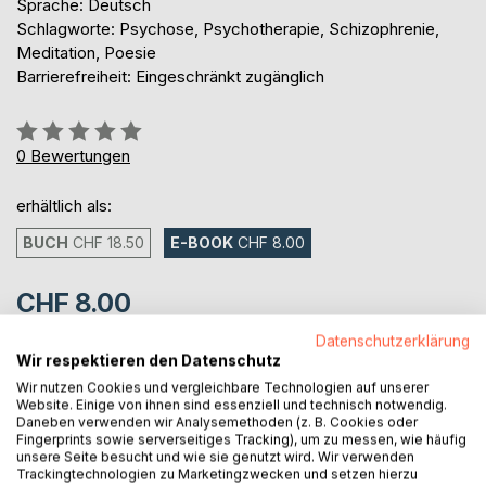
Sprache: Deutsch
Schlagworte: Psychose, Psychotherapie, Schizophrenie,
Meditation, Poesie
Barrierefreiheit: Eingeschränkt zugänglich
Bewertung::
0%
0
Bewertungen
erhältlich als:
BUCH
CHF 18.50
E-BOOK
CHF 8.00
CHF 8.00
inkl. MwSt.
Datenschutzerklärung
sofort verfügbar als Download
Wir respektieren den Datenschutz
Wir nutzen Cookies und vergleichbare Technologien auf unserer
Website. Einige von ihnen sind essenziell und technisch notwendig.
Daneben verwenden wir Analysemethoden (z. B. Cookies oder
IN DEN WARENKORB
Fingerprints sowie serverseitiges Tracking), um zu messen, wie häufig
unsere Seite besucht und wie sie genutzt wird. Wir verwenden
Trackingtechnologien zu Marketingzwecken und setzen hierzu