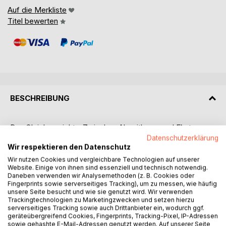
Auf die Merkliste
Titel bewerten
BESCHREIBUNG
Das Gleichgewicht - Zwischen Algorithmus und Ekstase
Wir leben in einer Zeit der Extreme: Auf der einen Seite die
Datenschutzerklärung
Wir respektieren den Datenschutz
kalte, berechnende Welt der Algorithmen, der Kontrolle und
der technischen Systeme. Auf der anderen Seite die Flucht
Wir nutzen Cookies und vergleichbare Technologien auf unserer
Website. Einige von ihnen sind essenziell und technisch notwendig.
in emotionale Übersteigerung, künstliche Sinnangebote und
Daneben verwenden wir Analysemethoden (z. B. Cookies oder
den schnellen inneren Rausch.
Fingerprints sowie serverseitiges Tracking), um zu messen, wie häufig
Zwischen diesen Polen verliert der Mensch zunehmend
unsere Seite besucht und wie sie genutzt wird. Wir verwenden
Trackingtechnologien zu Marketingzwecken und setzen hierzu
sein Gleichgewicht.
serverseitiges Tracking sowie auch Drittanbieter ein, wodurch ggf.
Dieses Buch zeigt, dass hinter dieser Entwicklung tiefere
geräteübergreifend Cookies, Fingerprints, Tracking-Pixel, IP-Adressen
Kräfte wirken: Ahriman, der Geist der Verdichtung und
sowie gehashte E-Mail-Adressen genutzt werden. Auf unserer Seite