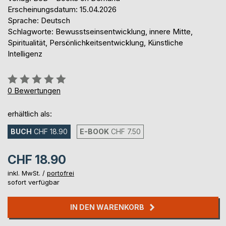
Erscheinungsdatum: 15.04.2026
Sprache: Deutsch
Schlagworte: Bewusstseinsentwicklung, innere Mitte,
Spiritualität, Persönlichkeitsentwicklung, Künstliche
Intelligenz
Bewertung::
0%
0
Bewertungen
erhältlich als:
BUCH
CHF 18.90
E-BOOK
CHF 7.50
CHF 18.90
inkl. MwSt. /
portofrei
sofort verfügbar
IN DEN WARENKORB