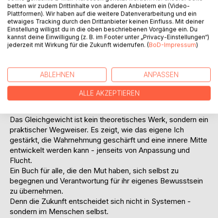
betten wir zudem Drittinhalte von anderen Anbietern ein (Video-
Versteinerung, und Luzifer, die Kraft der Überhöhung und
Plattformen). Wir haben auf die weitere Datenverarbeitung und ein
Illusion. Beide prägen Denken, Fühlen und Handeln unserer
etwaiges Tracking durch den Drittanbieter keinen Einfluss. Mit deiner
Zeit - oft unbemerkt, aber mit weitreichenden Folgen.
Einstellung willigst du in die oben beschriebenen Vorgänge ein. Du
In klarer, verständlicher Sprache verbindet der Autor
kannst deine Einwilligung (z. B. im Footer unter „Privacy-Einstellungen“)
jederzeit mit Wirkung für die Zukunft widerrufen. (
BoD-Impressum
)
spirituelle Geisteswissenschaft mit zentralen Phänomenen
der Gegenwart wie Digitalisierung, künstlicher Intelligenz
und innerer Entfremdung. Dabei bleibt das Buch nicht bei
ABLEHNEN
ANPASSEN
der Analyse stehen.
Es führt zu einer entscheidenden Frage:
ALLE AKZEPTIEREN
Wie kann der Mensch inmitten dieser Kräfte bewusst
bleiben?
Das Gleichgewicht ist kein theoretisches Werk, sondern ein
praktischer Wegweiser. Es zeigt, wie das eigene Ich
gestärkt, die Wahrnehmung geschärft und eine innere Mitte
entwickelt werden kann - jenseits von Anpassung und
Flucht.
Ein Buch für alle, die den Mut haben, sich selbst zu
begegnen und Verantwortung für ihr eigenes Bewusstsein
zu übernehmen.
Denn die Zukunft entscheidet sich nicht in Systemen -
sondern im Menschen selbst.