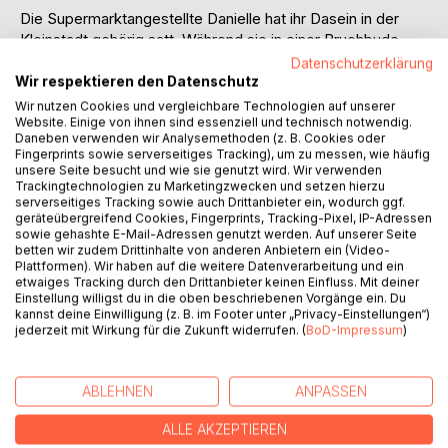
Die Supermarktangestellte Danielle hat ihr Dasein in der
Kleinstadt gehörig satt. Während sie in einer Bruchbude
haust, führt ihre Schwester Margo mit Ehemann Ed in New
Datenschutzerklärung
Orleans ein Leben in Luxus.
Wir respektieren den Datenschutz
Weil Margo und Ed verreisen müssen, willigt Danielle ein,
Wir nutzen Cookies und vergleichbare Technologien auf unserer
auf ihre Villa aufzupassen.
Website. Einige von ihnen sind essenziell und technisch notwendig.
Daneben verwenden wir Analysemethoden (z. B. Cookies oder
Vor Ort stellt sich heraus, dass nur Margo die Stadt
Fingerprints sowie serverseitiges Tracking), um zu messen, wie häufig
verlassen hat. Als Ed Danielle anbietet, trotzdem zu
unsere Seite besucht und wie sie genutzt wird. Wir verwenden
bleiben, genießt sie an seiner Seite all die
Trackingtechnologien zu Marketingzwecken und setzen hierzu
serverseitiges Tracking sowie auch Drittanbieter ein, wodurch ggf.
Annehmlichkeiten, die sie sich sonst nur erträumen konnte.
geräteübergreifend Cookies, Fingerprints, Tracking-Pixel, IP-Adressen
In Margos Designerkleidern geht Danielle auf
sowie gehashte E-Mail-Adressen genutzt werden. Auf unserer Seite
Veranstaltungen und streift mit den Freunden ihrer
betten wir zudem Drittinhalte von anderen Anbietern ein (Video-
Plattformen). Wir haben auf die weitere Datenverarbeitung und ein
Schwester durchs Nachtleben. Von Margos Kollegen
etwaiges Tracking durch den Drittanbieter keinen Einfluss. Mit deiner
erfährt sie, dass kaum jemand Margo vermisst. Obwohl Ed
Einstellung willigst du in die oben beschriebenen Vorgänge ein. Du
gesteht, dass sie Eheprobleme haben, und bestätigt, dass
kannst deine Einwilligung (z. B. im Footer unter „Privacy-Einstellungen“)
jederzeit mit Wirkung für die Zukunft widerrufen. (
BoD-Impressum
)
die Polizei in ihrem Haus nach der vermissten Haushälterin
gesucht hat, ignoriert Danielle ihre Bedenken und verfällt in
den Rausch einer für sie völlig neuen Welt. Immer mehr
ABLEHNEN
ANPASSEN
schleicht sie sich in das Leben ihrer Schwester ein, will
alles, was Margo gehört, einschließlich ihres Ehemanns.
ALLE AKZEPTIEREN
Bis Danielle eines Tages im Haus ihrer Schwester eine