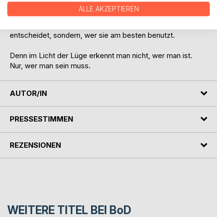
Währung werden, gerät der Ermittler immer tiefer in ein
ALLE AKZEPTIEREN
Netz aus Verrat, Macht und Leidenschaft - und muss
erkennen, dass in dieser Stadt nicht die Wahrheit
entscheidet, sondern, wer sie am besten benutzt.
Denn im Licht der Lüge erkennt man nicht, wer man ist.
Nur, wer man sein muss.
AUTOR/IN
PRESSESTIMMEN
REZENSIONEN
WEITERE TITEL BEI
BoD