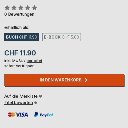
Bewertung::
0%
0
Bewertungen
erhältlich als:
BUCH
CHF 11.90
E-BOOK
CHF 5.00
CHF 11.90
inkl. MwSt. /
portofrei
sofort verfügbar
IN DEN WARENKORB
Auf die Merkliste
Titel bewerten