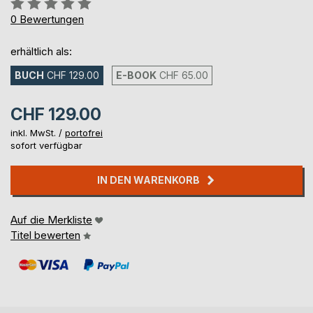
Bewertung::
0%
0
Bewertungen
erhältlich als:
BUCH
CHF 129.00
E-BOOK
CHF 65.00
CHF 129.00
inkl. MwSt. /
portofrei
sofort verfügbar
IN DEN WARENKORB
Auf die Merkliste
Titel bewerten