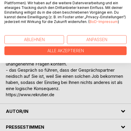
Das Super-Sponsor-System, mit dem Sie viele neue
Plattformen). Wir haben auf die weitere Datenverarbeitung und ein
etwaiges Tracking durch den Drittanbieter keinen Einfluss. Mit deiner
Partner für Ihr Geschäft gewinnen!
Einstellung willigst du in die oben beschriebenen Vorgänge ein. Du
Es ist unsere ultimative Lösung und Anleitung für Sie, wie
kannst deine Einwilligung (z. B. im Footer unter „Privacy-Einstellungen“)
Sie zukünftig in jedem Sponsorgespräch die Oberhand
jederzeit mit Wirkung für die Zukunft widerrufen. (
BoD-Impressum
)
behalten und:
- sofort intensives Interesse Ihres Gesprächspartners
erregen, bei Ihnen einzusteigen.
ABLEHNEN
ANPASSEN
- Ihr Gegenüber dazu bringen, sich bei Ihnen im Gespräch
ALLE AKZEPTIEREN
zu bewerben, schnell und einfach Vertrauen erzeugen.
- gekonnt und ohne Probleme Argumentationen und
unangenehme Fragen kontern.
- das Gespräch so führen, dass der Gesprächspartner
neidisch auf Sie ist, weil Sie einen solchen Job bekommen
haben, sodass der Einstieg bei Ihnen nichts anderes ist als
eine logische Konsequenz.
https://www.rekrutier.de
AUTOR/IN
PRESSESTIMMEN