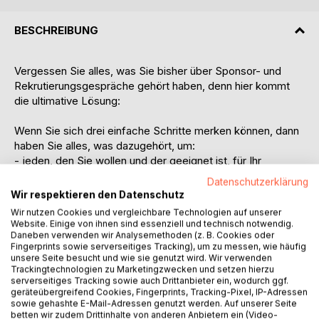
BESCHREIBUNG
Vergessen Sie alles, was Sie bisher über Sponsor- und
Rekrutierungsgespräche gehört haben, denn hier kommt
die ultimative Lösung:
Wenn Sie sich drei einfache Schritte merken können, dann
haben Sie alles, was dazugehört, um:
- jeden, den Sie wollen und der geeignet ist, für Ihr
Geschäft zu gewinnen, viele neue Geschäftspartner
Datenschutzerklärung
innerhalb kürzester Zeit einzuschreiben.
Wir respektieren den Datenschutz
- schnell einen Haufen Geld zu verdienen, Ihr Network-
Wir nutzen Cookies und vergleichbare Technologien auf unserer
Marketing innerhalb weniger Monate zum Hauptberuf mit
Website. Einige von ihnen sind essenziell und technisch notwendig.
Top-Einkommen zu machen.
Daneben verwenden wir Analysemethoden (z. B. Cookies oder
Fingerprints sowie serverseitiges Tracking), um zu messen, wie häufig
unsere Seite besucht und wie sie genutzt wird. Wir verwenden
REKRU-TIER gibt Ihnen mit diesem Buch die einmalige
Trackingtechnologien zu Marketingzwecken und setzen hierzu
Möglichkeit, ein Sponsorgespräch zu erlernen, das Ihnen
serverseitiges Tracking sowie auch Drittanbieter ein, wodurch ggf.
geräteübergreifend Cookies, Fingerprints, Tracking-Pixel, IP-Adressen
Ihre Rekrutierungsaufgabe unendlich erleichtern wird.
sowie gehashte E-Mail-Adressen genutzt werden. Auf unserer Seite
betten wir zudem Drittinhalte von anderen Anbietern ein (Video-