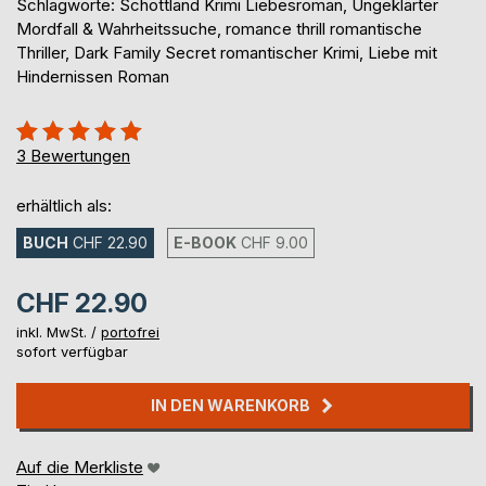
Schlagworte: Schottland Krimi Liebesroman, Ungeklärter
Mordfall & Wahrheitssuche, romance thrill romantische
Thriller, Dark Family Secret romantischer Krimi, Liebe mit
Hindernissen Roman
Bewertung::
100%
3
Bewertungen
erhältlich als:
BUCH
CHF 22.90
E-BOOK
CHF 9.00
CHF 22.90
inkl. MwSt. /
portofrei
sofort verfügbar
IN DEN WARENKORB
Auf die Merkliste