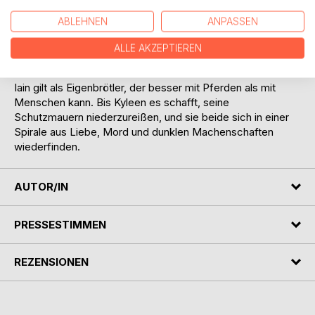
auf eine unglaubliche Familiengeschichte und ein
ABLEHNEN
ANPASSEN
Geheimnis, das ihre Welt ins Wanken bringt. In Iain
McGregor, von allen Pferdeflüsterer genannt, findet sie
ALLE AKZEPTIEREN
zudem einen treuen Begleiter.
Iain gilt als Eigenbrötler, der besser mit Pferden als mit
Menschen kann. Bis Kyleen es schafft, seine
Schutzmauern niederzureißen, und sie beide sich in einer
Spirale aus Liebe, Mord und dunklen Machenschaften
wiederfinden.
AUTOR/IN
PRESSESTIMMEN
REZENSIONEN