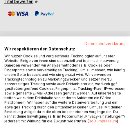
Titel bewerten
Datenschutzerklärung
BESCHREIBUNG
Wir respektieren den Datenschutz
Wir nutzen Cookies und vergleichbare Technologien auf unserer
Website. Einige von ihnen sind essenziell und technisch notwendig.
Kyleen McDonell hat sich nach ihrer Flucht aus Schottland
Daneben verwenden wir Analysemethoden (z. B. Cookies oder
in Manhattan eine Existenz als Journalistin aufgebaut. Ihre
Fingerprints sowie serverseitiges Tracking), um zu messen, wie häufig
alte Heimat, die für sie nur noch mit Schmerz verbunden
unsere Seite besucht und wie sie genutzt wird. Wir verwenden
Trackingtechnologien zu Marketingzwecken und setzen hierzu
ist, hat sie zehn Jahre lang nicht mehr besucht. Als sie
serverseitiges Tracking sowie auch Drittanbieter ein, wodurch ggf.
jedoch erfährt, dass ihre Großmutter im Sterben liegt und
geräteübergreifend Cookies, Fingerprints, Tracking-Pixel, IP-Adressen
sich nichts sehnlicher wünscht, als ihre Enkelin ein letztes
sowie gehashte E-Mail-Adressen genutzt werden. Auf unserer Seite
betten wir zudem Drittinhalte von anderen Anbietern ein (Video-
Mal zu sehen, packt Kyleen ihre Koffer und reist in das
Plattformen). Wir haben auf die weitere Datenverarbeitung und ein
Land, in dem sie aufgewachsen ist.
etwaiges Tracking durch den Drittanbieter keinen Einfluss. Mit deiner
Einstellung willigst du in die oben beschriebenen Vorgänge ein. Du
kannst deine Einwilligung (z. B. im Footer unter „Privacy-Einstellungen“)
Auf dem Sterbebett bittet ihre Großmutter sie, das
jederzeit mit Wirkung für die Zukunft widerrufen. (
BoD-Impressum
)
Unmögliche zu tun: Den Tod ihrer eigenen Eltern
aufzuklären, der zwanzig Jahre zurückliegt. Kyleen stößt