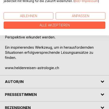
Art.
jederzeit mit Wirkung für die Zukunft widerrufen. (
BoD-Impressum
)
Dieses Buch beschreibt detailreich das unsichtbare Skript
ABLEHNEN
ANPASSEN
all unserer Heldenreisen als ein Schwingungsmuster des
Seins. Da- durch können persönliche Erfahrungsfelder in
ALLE AKZEPTIEREN
größeren Sinnzusammenhängen betrachtet und die
Gesetze von Entstehen und Vergehen aus einer neuen
Perspektive erkundet werden.
Ein inspirierendes Werkzeug, um in herausfordernden
Situationen erfolgversprechende Lösungsansätze zu
finden.
www.heldenreisen-astrologie.ch
AUTOR/IN
PRESSESTIMMEN
REZENSIONEN