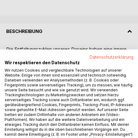
BESCHREIBUNG
Die Entfaltungszyklen unseres Daseins haben eine innere
Logik, die sich in jedem Werdungsprozess mit der
Datenschutzerklärung
Präzision eines Schweizer Uhrwerks vollzieht. Eine solche
Wir respektieren den Datenschutz
Aussage ist angesichts des Chaos, das im Leben oft
Wir nutzen Cookies und vergleichbare Technologien auf unserer
vorzuherrschen scheint, für viele schwer nachvollziehbar.
Website. Einige von ihnen sind essenziell und technisch notwendig.
Daneben verwenden wir Analysemethoden (z. B. Cookies oder
Fingerprints sowie serverseitiges Tracking), um zu messen, wie häufig
Und doch werden die Ausdrucksformen jeder Entwicklung
unsere Seite besucht und wie sie genutzt wird. Wir verwenden
von einem "Masterplan" bestimmt, einem unsichtbaren
Trackingtechnologien zu Marketingzwecken und setzen hierzu
serverseitiges Tracking sowie auch Drittanbieter ein, wodurch ggf.
Skript, das unterscheidbare Etappen und Phasen aufweist,
geräteübergreifend Cookies, Fingerprints, Tracking-Pixel, IP-Adressen
die sich faszinierend genau beschreiben lassen und in
sowie gehashte E-Mail-Adressen genutzt werden. Auf unserer Seite
jedem Wachstumsgeschehen erkennbar sind. Das gilt für
betten wir zudem Drittinhalte von anderen Anbietern ein (Video-
Plattformen). Wir haben auf die weitere Datenverarbeitung und ein
das Leben eines Menschen ebenso wie für jede andere
etwaiges Tracking durch den Drittanbieter keinen Einfluss. Mit deiner
Entwicklung - sei es die eines Unternehmens, einer
Einstellung willigst du in die oben beschriebenen Vorgänge ein. Du
Partnerschaft oder eines Projektes, ganz gleich welcher
kannst deine Einwilligung (z. B. im Footer unter „Privacy-Einstellungen“)