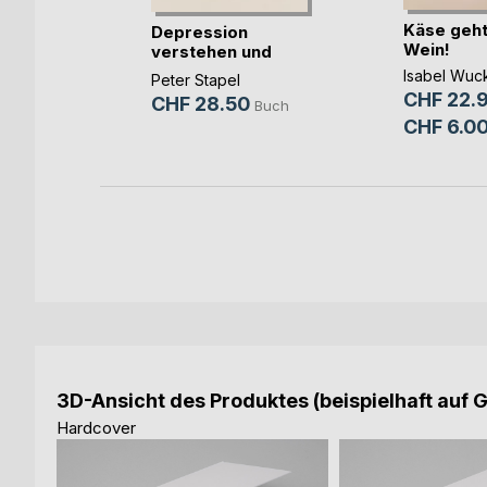
be rein
Käse geht
Depression
ler
Wein!
verstehen und
Buch
heilen
Isabel Wuc
Peter Stapel
E-Book
CHF 22.
CHF 28.50
Buch
CHF 6.0
3D-Ansicht des Produktes (beispielhaft auf 
Hardcover