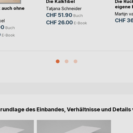
Die Kalkfibel
Die Rüc
eigene 
 auch ohne
Tatjana Schneider
Martijn v
CHF 51.90
Buch
CHF 36
kel
CHF 26.00
E-Book
90
Buch
0
E-Book
Grundlage des Einbandes, Verhältnisse und Details 