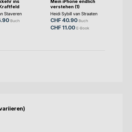
kkehr ins
Mein iPhone endlich
Humor 
Kraftfeld
verstehen (1)
(nicht
an Staveren
Heidi Sybill van Straaten
Keke v
.90
CHF 40.90
CHF 
Buch
Buch
CHF 11.00
CHF 
E-Book
variieren)