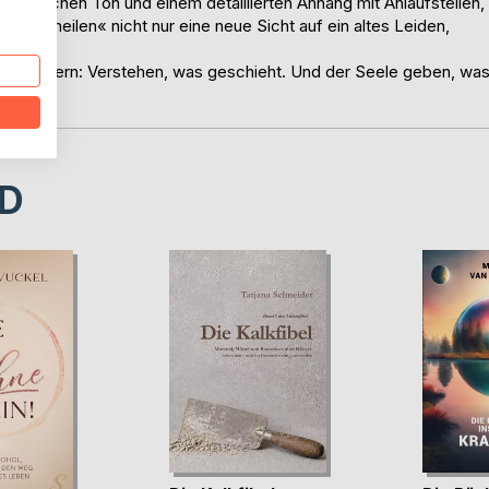
ersönlichen Ton und einem detaillierten Anhang mit Anlaufstellen,
und heilen« nicht nur eine neue Sicht auf ein altes Leiden,
n. Sondern: Verstehen, was geschieht. Und der Seele geben, wa
D