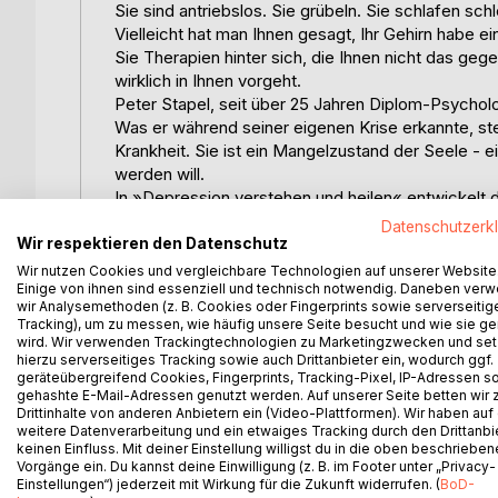
Sie sind antriebslos. Sie grübeln. Sie schlafen sc
Vielleicht hat man Ihnen gesagt, Ihr Gehirn habe e
Sie Therapien hinter sich, die Ihnen nicht das ge
wirklich in Ihnen vorgeht.
Peter Stapel, seit über 25 Jahren Diplom-Psychol
Was er während seiner eigenen Krise erkannte, ste
Krankheit. Sie ist ein Mangelzustand der Seele -
werden will.
In »Depression verstehen und heilen« entwickelt de
therapeutischer Praxis gewachsen ist. Anders als
Datenschutzerk
bekämpfen sind, sondern von natürlichen Bestandt
Wir respektieren den Datenschutz
Weg geht. Antriebslosigkeit, Grübeln, Schlafstörun
Wir nutzen Cookies und vergleichbare Technologien auf unserer Website
Einige von ihnen sind essenziell und technisch notwendig. Daneben ver
Systems, sondern Teil der Heilung.
wir Analysemethoden (z. B. Cookies oder Fingerprints sowie serverseitig
Im Zentrum des Buches steht die Erkenntnis, dass
Tracking), um zu messen, wie häufig unsere Seite besucht und wie sie ge
Heilungsaktivitäten ist - und damit auch der Heilun
wird. Wir verwenden Trackingtechnologien zu Marketingzwecken und se
Innehalten, das Abschiednehmen, das Sich-Sammeln
hierzu serverseitiges Tracking sowie auch Drittanbieter ein, wodurch ggf.
geräteübergreifend Cookies, Fingerprints, Tracking-Pixel, IP-Adressen s
Bewegung dagegen ungebeten und ohne erkennbare
gehashte E-Mail-Adressen genutzt werden. Auf unserer Seite betten wir
der Mechanismus derselbe ist, dass alle Kulturen 
Drittinhalte von anderen Anbietern ein (Video-Plattformen). Wir haben auf
was die moderne Psychiatrie so oft verhindert: di
weitere Datenverarbeitung und ein etwaiges Tracking durch den Drittanbi
keinen Einfluss. Mit deiner Einstellung willigst du in die oben beschriebe
Das Buch richtet sich an Betroffene und ihre Ang
Vorgänge ein. Du kannst deine Einwilligung (z. B. im Footer unter „Privacy-
Perspektiven suchen, sowie an alle, die mit den 
Einstellungen“) jederzeit mit Wirkung für die Zukunft widerrufen. (
BoD-