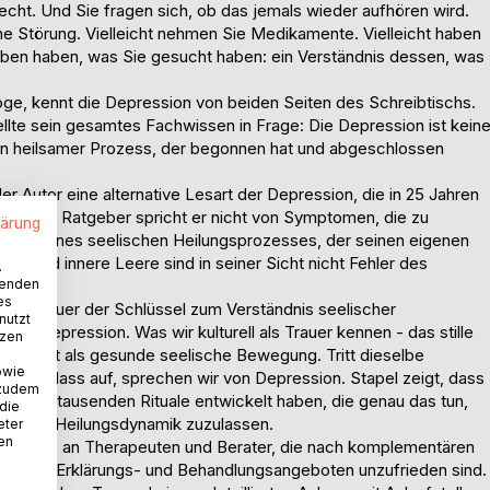
hlecht. Und Sie fragen sich, ob das jemals wieder aufhören wird.
ine Störung. Vielleicht nehmen Sie Medikamente. Vielleicht haben
geben haben, was Sie gesucht haben: ein Verständnis dessen, was
oge, kennt die Depression von beiden Seiten des Schreibtischs.
llte sein gesamtes Fachwissen in Frage: Die Depression ist kein
 ein heilsamer Prozess, der begonnen hat und abgeschlossen
r Autor eine alternative Lesart der Depression, die in 25 Jahren
 gängige Ratgeber spricht er nicht von Symptomen, die zu
lärung
eilen eines seelischen Heilungsprozesses, der seinen eigenen
gen und innere Leere sind in seiner Sicht nicht Fehler des
.
wenden
es
 die Trauer der Schlüssel zum Verständnis seelischer
nutzt
g der Depression. Was wir kulturell als Trauer kennen - das stille
tzen
 - gilt als gesunde seelische Bewegung. Tritt dieselbe
owie
n Anlass auf, sprechen wir von Depression. Stapel zeigt, dass
 zudem
seit Jahrtausenden Rituale entwickelt haben, die genau das tun,
 die
e innere Heilungsdynamik zuzulassen.
eter
nen
ehörigen, an Therapeuten und Berater, die nach komplementären
gängigen Erklärungs- und Behandlungsangeboten unzufrieden sind.