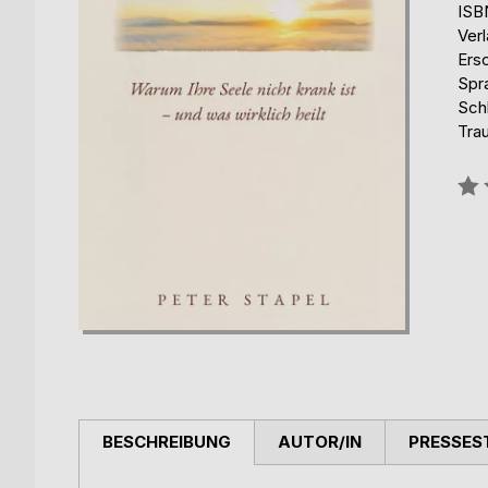
ISB
Ver
Ers
Spr
Sch
Trau
Bew
0%
BESCHREIBUNG
AUTOR/IN
PRESSES