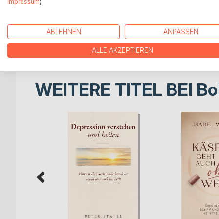
Mit Fallbeispielen aus der Praxis, einem warmen, p
Impressum
)
Personen und Werken bietet »Depression verstehen 
sondern einen praktischen Weg hindurch.
Kein positives Denken. Kein Sich-Zusammenreiße
ABLEHNEN
ANPASSEN
sie braucht.
ALLE AKZEPTIEREN
WEITERE TITEL BEI
Bo