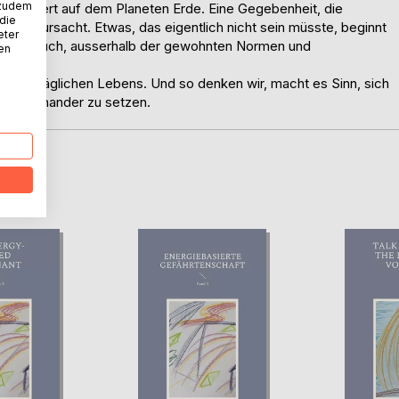
 zudem
t verändert auf dem Planeten Erde. Eine Gegebenheit, die
 die
ngst verursacht. Etwas, das eigentlich nicht sein müsste, beginnt
eter
 andere auch, ausserhalb der gewohnten Normen und
nen
te des täglichen Lebens. Und so denken wir, macht es Sinn, sich
n auseinander zu setzen.
D