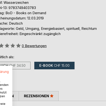
: Wasserzeichen
N-13: 9783749403783
lag: BoD - Books on Demand
cheinungsdatum: 12.03.2019
ache: Deutsch
agworte: Geld, Umgang, Energiebasiert, spirituell, Reichtum
ierefreiheit: Eingeschränkt zugänglich
ertung::
0
Bewertungen
ltlich als:
BUCH
CHF 34.50
E-BOOK
CHF 15.00
lärung
.
wenden
es
nutzt
TIMMEN
REZENSIONEN
tzen
owie