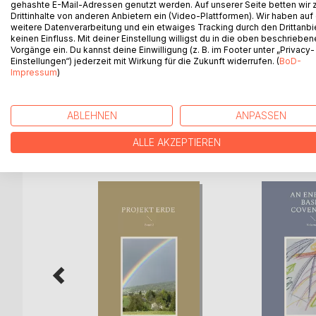
gehashte E-Mail-Adressen genutzt werden. Auf unserer Seite betten wir
Geld ist einer der Aspekte, der sich derzeit rasan
Drittinhalte von anderen Anbietern ein (Video-Plattformen). Wir haben auf
verunsichert, viele Fragen aufwirft und oft auch A
weitere Datenverarbeitung und ein etwaiges Tracking durch den Drittanbi
sich Geld doch einfach, wie übrigens so einiges
keinen Einfluss. Mit deiner Einstellung willigst du in die oben beschriebe
Vorgänge ein. Du kannst deine Einwilligung (z. B. im Footer unter „Privacy-
Denkschemata zu bewegen.
Einstellungen“) jederzeit mit Wirkung für die Zukunft widerrufen. (
BoD-
Geld ist derzeit eine äusserst wichtige Komponen
Impressum
)
etwas ausführlicher mit den neuen Wirkungsweise
ABLEHNEN
ANPASSEN
WEITERE TITEL BEI
Bo
ALLE AKZEPTIEREN