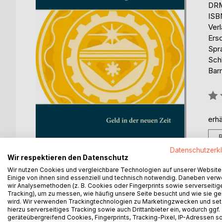
DRM
ISB
Ver
Ers
Spr
Schl
Barr
Bew
0%
erhä
Datenschutzerk
Wir respektieren den Datenschutz
Wir nutzen Cookies und vergleichbare Technologien auf unserer Website
Einige von ihnen sind essenziell und technisch notwendig. Daneben ver
wir Analysemethoden (z. B. Cookies oder Fingerprints sowie serverseitig
Tracking), um zu messen, wie häufig unsere Seite besucht und wie sie ge
BESCHREIBUNG
AUTOR/IN
PRESSES
wird. Wir verwenden Trackingtechnologien zu Marketingzwecken und se
hierzu serverseitiges Tracking sowie auch Drittanbieter ein, wodurch ggf.
geräteübergreifend Cookies, Fingerprints, Tracking-Pixel, IP-Adressen s