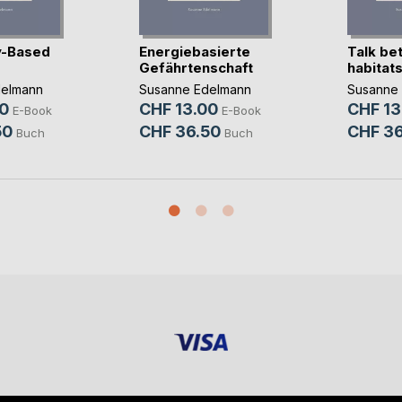
y-Based
Energiebasierte
Talk be
Gefährtenschaft
habitat
delmann
Susanne Edelmann
Susanne
0
CHF 13.00
CHF 13
E-Book
E-Book
50
CHF 36.50
CHF 36
Buch
Buch