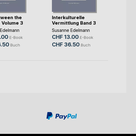
tween the
Interkulturelle
SEOS 
s Volume 3
Vermittlung Band 3
Susan
 Edelmann
Susanne Edelmann
CHF 
.00
CHF 13.00
E-Book
E-Book
CHF 
.50
CHF 36.50
Buch
Buch