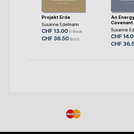
ased
Projekt Erde
An Energ
Covenant
Susanne Edelmann
lmann
Susanne E
CHF 13.00
E-Book
CHF 14.0
E-Book
CHF 36.50
Buch
CHF 36.
Buch