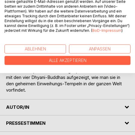
sowie gehashte E-Mail-Adressen genutzt werden. Auf unserer Seite
betten wir zudem Drittinhalte von anderen Anbietern ein (Video-
Plattformen). Wir haben auf die weitere Datenverarbeitung und ein
etwaiges Tracking durch den Drittanbieter keinen Einfluss. Mit deiner
Einstellung willigst du in die oben beschriebenen Vorgänge ein. Du
kannst deine Einwilligung (z. B. im Footer unter „Privacy-Einstellungen“)
jederzeit mit Wirkung für die Zukunft widerrufen. (
BoD-Impressum
)
BESCHREIBUNG
ABLEHNEN
ANPASSEN
Dieses Buch ist der Beweis, dass die geistigen Gesetze in
allen Ländern, in Ost und West, die gleichen sind. In dieser
ALLE AKZEPTIEREN
kleinen aber umso wertvolleren Schrift werden
Meditationen, Elemente-Übungen, die Gottverbundenheit
mit den vier Dhyani-Buddhas aufgezeigt, wie man sie in
den geheimen Einweihungs-Tempeln in der ganzen Welt
vorfindet.
AUTOR/IN
PRESSESTIMMEN