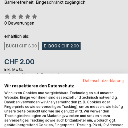
Barrierefreiheit: Eingeschränkt zugänglich
Bewertung::
0%
0
Bewertungen
erhältlich als:
BUCH
CHF 8.90
E-BOOK
CHF 2.00
CHF 2.00
inkl. MwSt.
sofort verfügbar als Download
Datenschutzerklärung
Wir respektieren den Datenschutz
Wir nutzen Cookies und vergleichbare Technologien auf unserer
IN DEN WARENKORB
Website. Einige von ihnen sind essenziell und technisch notwendig.
Daneben verwenden wir Analysemethoden (z. B. Cookies oder
Fingerprints sowie serverseitiges Tracking), um zu messen, wie häufig
Auf die Merkliste
unsere Seite besucht und wie sie genutzt wird. Wir verwenden
Trackingtechnologien zu Marketingzwecken und setzen hierzu
Titel bewerten
serverseitiges Tracking sowie auch Drittanbieter ein, wodurch ggf.
geräteübergreifend Cookies, Fingerprints, Tracking-Pixel, IP-Adressen