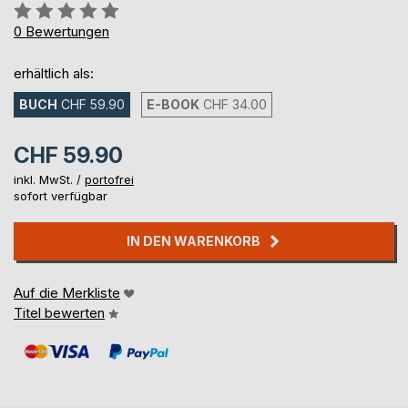
Bewertung::
0%
0
Bewertungen
erhältlich als:
BUCH
CHF 59.90
E-BOOK
CHF 34.00
CHF 59.90
inkl. MwSt. /
portofrei
sofort verfügbar
IN DEN WARENKORB
Auf die Merkliste
Titel bewerten