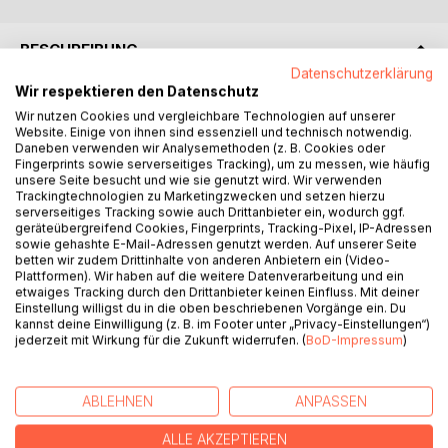
BESCHREIBUNG
Datenschutzerklärung
Wir respektieren den Datenschutz
Nutzen Sie die Rhythmen der kosmischen Energien!
Wir nutzen Cookies und vergleichbare Technologien auf unserer
Würden Sie ein Picknick veranstalten, wenn im
Website. Einige von ihnen sind essenziell und technisch notwendig.
Wetterbericht Sturm und Regen angesagt sind?
Daneben verwenden wir Analysemethoden (z. B. Cookies oder
Fingerprints sowie serverseitiges Tracking), um zu messen, wie häufig
Wahrscheinlich nicht. Genauso sollten Sie wichtige Termine
unsere Seite besucht und wie sie genutzt wird. Wir verwenden
nicht auf Zeiten legen, in denen die himmlischen Energien
Trackingtechnologien zu Marketingzwecken und setzen hierzu
nicht günstig sind. Warten Sie auf gutes Wetter. Wenn die
serverseitiges Tracking sowie auch Drittanbieter ein, wodurch ggf.
geräteübergreifend Cookies, Fingerprints, Tracking-Pixel, IP-Adressen
kosmischen Einflüsse harmonisch sind, gelingen alle
sowie gehashte E-Mail-Adressen genutzt werden. Auf unserer Seite
Unternehmungen viel leichter. Der Infis Feng Shui Kalender
betten wir zudem Drittinhalte von anderen Anbietern ein (Video-
enthält die zwei in Asien gebräuchlichen grossen Systeme
Plattformen). Wir haben auf die weitere Datenverarbeitung und ein
etwaiges Tracking durch den Drittanbieter keinen Einfluss. Mit deiner
der Qualifizierung von Zeit: 1 Klassisches Ze Ri: Das
Einstellung willigst du in die oben beschriebenen Vorgänge ein. Du
Berechnen von günstigen Zeitpunkten mit Hilfe der
kannst deine Einwilligung (z. B. im Footer unter „Privacy-Einstellungen“)
Methoden des Xie Ji Bian Fang Shu und Dong Gong Ze Ri
jederzeit mit Wirkung für die Zukunft widerrufen. (
BoD-Impressum
)
Yao Lan.
2 Xuan Kong Da Gua Ze Ri: Das Berechnen von günstigen
Zeitpunkten mit Hilfe der Hexagramme des Yi Jing.
ABLEHNEN
ANPASSEN
Beide Methoden sind in Asien weit verbreitet und werden
ALLE AKZEPTIEREN
von allen bedeutenden Feng Shui Meistern intensiv genutzt.