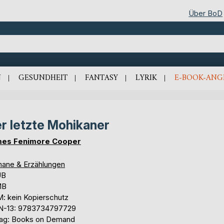
Über BoD
N
GESUNDHEIT
FANTASY
LYRIK
E-BOOK-ANG
r letzte Mohikaner
es Fenimore Cooper
ane & Erzählungen
UB
MB
: kein Kopierschutz
N-13: 9783734797729
lag: Books on Demand