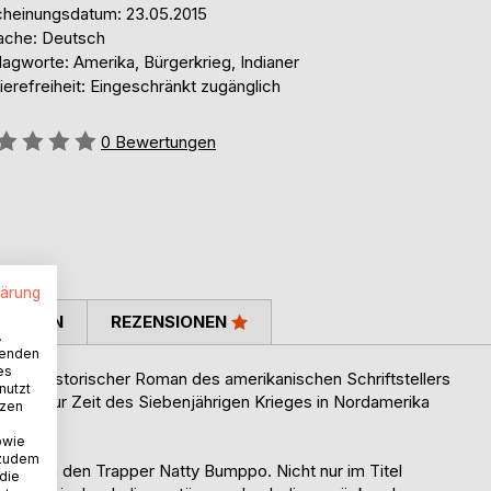
cheinungsdatum: 23.05.2015
ache: Deutsch
agworte: Amerika, Bürgerkrieg, Indianer
ierefreiheit: Eingeschränkt zugänglich
ertung::
0
Bewertungen
lärung
TIMMEN
REZENSIONEN
.
wenden
es
enener historischer Roman des amerikanischen Schriftstellers
nutzt
ung zur Zeit des Siebenjährigen Krieges in Nordamerika
tzen
owie
 zudem
erie um den Trapper Natty Bumppo. Nicht nur im Titel
 die