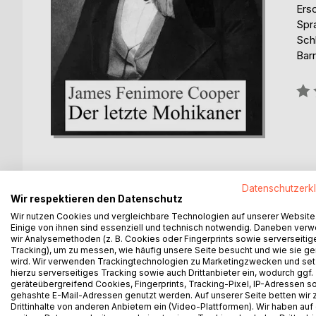
Ers
Spr
Schl
Barr
Bew
0%
Datenschutzerk
Wir respektieren den Datenschutz
BESCHREIBUNG
AUTOR/IN
PRESSES
Wir nutzen Cookies und vergleichbare Technologien auf unserer Website
Einige von ihnen sind essenziell und technisch notwendig. Daneben ver
wir Analysemethoden (z. B. Cookies oder Fingerprints sowie serverseitig
Der letzte Mohikaner ist ein 1826 erstmals erschi
Tracking), um zu messen, wie häufig unsere Seite besucht und wie sie ge
James Fenimore Cooper (1789–1851), dessen Handl
wird. Wir verwenden Trackingtechnologien zu Marketingzwecken und se
angesiedelt ist.
hierzu serverseitiges Tracking sowie auch Drittanbieter ein, wodurch ggf.
geräteübergreifend Cookies, Fingerprints, Tracking-Pixel, IP-Adressen s
gehashte E-Mail-Adressen genutzt werden. Auf unserer Seite betten wir
Er ist der zweite Roman aus der „Lederstrumpf“-S
Drittinhalte von anderen Anbietern ein (Video-Plattformen). Wir haben auf