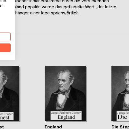
amerikanischer Indianerstämme durch die vorrückenden
eter
nen
 Deutschland populär, wurde das geflügelte Wort „der letzte
oder Anhänger einer Idee sprichwörtlich.
D
st
England
Die Ste