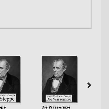
ppe
Die Wassernixe
Lionel