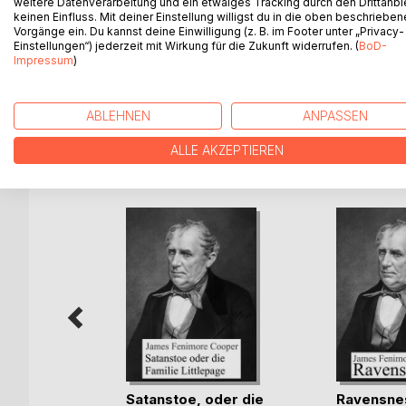
thematisiert der Roman auch den Untergang nord
weitere Datenverarbeitung und ein etwaiges Tracking durch den Drittanbi
keinen Einfluss. Mit deiner Einstellung willigst du in die oben beschriebe
europäischen Siedler. Schon im 19. Jahrhundert in
Vorgänge ein. Du kannst deine Einwilligung (z. B. im Footer unter „Privacy-
Mohikaner“ für viele letztüberlebende Zeitzeugen 
Einstellungen“) jederzeit mit Wirkung für die Zukunft widerrufen. (
BoD-
Impressum
)
(aus wikipedia.de)
ABLEHNEN
ANPASSEN
ALLE AKZEPTIEREN
WEITERE TITEL BEI
Bo
Satanstoe, oder die
Ravensne