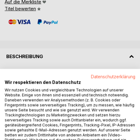
Auf die Merkliste
Titel bewerten
BESCHREIBUNG
Liebe verstehen - jenseits einfacher Antworten.
Datenschutzerklärung
Wir respektieren den Datenschutz
Was ist Liebe wirklich: Gefühl, biologische Strategie,
Wir nutzen Cookies und vergleichbare Technologien auf unserer
kulturelle Erzählung oder gesellschaftliche Kraft? In Der
Website. Einige von ihnen sind essenziell und technisch notwendig.
Daneben verwenden wir Analysemethoden (z. B. Cookies oder
Liebe auf der Spur geht Dr. Peter Niebisch einer Erfahrung
Fingerprints sowie serverseitiges Tracking), um zu messen, wie häufig
nach, die Menschen seit jeher bewegt, verwirrt, beglückt
unsere Seite besucht und wie sie genutzt wird. Wir verwenden
und verletzt.
Trackingtechnologien zu Marketingzwecken und setzen hierzu
serverseitiges Tracking sowie auch Drittanbieter ein, wodurch ggf.
geräteübergreifend Cookies, Fingerprints, Tracking-Pixel, IP-Adressen
Das Buch führt als gedanklicher Spaziergang durch
sowie gehashte E-Mail-Adressen genutzt werden. Auf unserer Seite
Mythen, Literatur, Philosophie, Biologie, Psychologie,
betten wir zudem Drittinhalte von anderen Anbietern ein (Video-
Plattformen). Wir haben auf die weitere Datenverarbeitung und ein