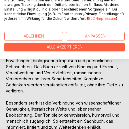
Soziologie und Politik. Von Eros und Psyche über Platon
etwaiges Tracking durch den Drittanbieter keinen Einfluss. Mit deiner
und Aristoteles bis zu Dating-Apps, Mental Load und
Einstellung willigst du in die oben beschriebenen Vorgänge ein. Du
modernen Geschlechterverhältnissen entsteht ein
kannst deine Einwilligung (z. B. im Footer unter „Privacy-Einstellungen“)
vielschichtiges Bild der Liebe. Dabei geht es nicht um
jederzeit mit Wirkung für die Zukunft widerrufen. (
BoD-Impressum
)
schnelle Beziehungstipps, sondern um ein tieferes
Verständnis dessen, was Liebe mit unserem Denken,
Handeln und Selbstbild macht.
ABLEHNEN
ANPASSEN
ALLE AKZEPTIEREN
Dr. Niebisch zeigt, warum Liebe niemals nur Privatsache ist.
Sie wird geprägt von kulturellen Idealen, gesellschaftlichen
Erwartungen, biologischen Impulsen und persönlichen
Sehnsüchten. Das Buch erzählt von Bindung und Freiheit,
Verantwortung und Verletzlichkeit, romantischen
Versprechen und ihren Schattenseiten. Komplexe
Gedanken werden verständlich entfaltet, ohne ihre Tiefe zu
verlieren.
Besonders stark ist die Verbindung von wissenschaftlicher
Genauigkeit, literarischer Weite und lebensnaher
Beobachtung. Der Ton bleibt kenntnisreich, humorvoll und
menschlich zugänglich. So entsteht ein Sachbuch, das
informiert, irritiert und zum Weiterdenken einlädt.