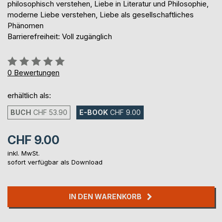
philosophisch verstehen, Liebe in Literatur und Philosophie,
moderne Liebe verstehen, Liebe als gesellschaftliches
Phänomen
Barrierefreiheit: Voll zugänglich
Bewertung::
0%
0
Bewertungen
erhältlich als:
BUCH
CHF 53.90
E-BOOK
CHF 9.00
CHF 9.00
inkl. MwSt.
sofort verfügbar als Download
IN DEN WARENKORB