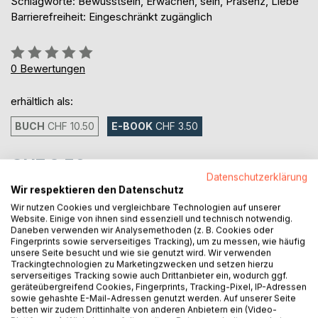
Schlagworte: Bewusstsein, Erwachen, sein, Präsenz, Liebe
Barrierefreiheit: Eingeschränkt zugänglich
Bewertung::
0%
0
Bewertungen
erhältlich als:
BUCH
CHF 10.50
E-BOOK
CHF 3.50
CHF 3.50
Datenschutzerklärung
inkl. MwSt.
Wir respektieren den Datenschutz
sofort verfügbar als Download
Wir nutzen Cookies und vergleichbare Technologien auf unserer
Website. Einige von ihnen sind essenziell und technisch notwendig.
Daneben verwenden wir Analysemethoden (z. B. Cookies oder
Fingerprints sowie serverseitiges Tracking), um zu messen, wie häufig
IN DEN WARENKORB
unsere Seite besucht und wie sie genutzt wird. Wir verwenden
Trackingtechnologien zu Marketingzwecken und setzen hierzu
serverseitiges Tracking sowie auch Drittanbieter ein, wodurch ggf.
Auf die Merkliste
geräteübergreifend Cookies, Fingerprints, Tracking-Pixel, IP-Adressen
sowie gehashte E-Mail-Adressen genutzt werden. Auf unserer Seite
Titel bewerten
betten wir zudem Drittinhalte von anderen Anbietern ein (Video-