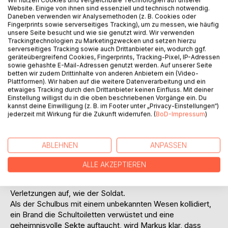
Titel bewerten
Wir nutzen Cookies und vergleichbare Technologien auf unserer
Website. Einige von ihnen sind essenziell und technisch notwendig.
Daneben verwenden wir Analysemethoden (z. B. Cookies oder
Fingerprints sowie serverseitiges Tracking), um zu messen, wie häufig
unsere Seite besucht und wie sie genutzt wird. Wir verwenden
Trackingtechnologien zu Marketingzwecken und setzen hierzu
serverseitiges Tracking sowie auch Drittanbieter ein, wodurch ggf.
geräteübergreifend Cookies, Fingerprints, Tracking-Pixel, IP-Adressen
sowie gehashte E-Mail-Adressen genutzt werden. Auf unserer Seite
betten wir zudem Drittinhalte von anderen Anbietern ein (Video-
BESCHREIBUNG
Plattformen). Wir haben auf die weitere Datenverarbeitung und ein
etwaiges Tracking durch den Drittanbieter keinen Einfluss. Mit deiner
Einstellung willigst du in die oben beschriebenen Vorgänge ein. Du
kannst deine Einwilligung (z. B. im Footer unter „Privacy-Einstellungen“)
Markus hat kein leichtes Leben. Seine Exfreundin
jederzeit mit Wirkung für die Zukunft widerrufen. (
BoD-Impressum
)
tyrannisiert ihn, sein bester Freund will ihn mit einer
Klassenkameradin verkuppeln und sein Bruder lässt keine
Gelegenheit aus, ihn zu demütigen. Dennoch könnte
ABLEHNEN
ANPASSEN
Markus ein gewöhnlicher 17-Jähriger sein, wenn da nicht
sein wiederkehrender Traum wäre. Darin schlüpft er in die
ALLE AKZEPTIEREN
Rolle eines Kriegers und durchlebt mit ihm eine episch-
fantastische Schlacht. Beim Erwachen weist er dieselben
Verletzungen auf, wie der Soldat.
Als der Schulbus mit einem unbekannten Wesen kollidiert,
ein Brand die Schultoiletten verwüstet und eine
geheimnisvolle Sekte auftaucht, wird Markus klar, dass