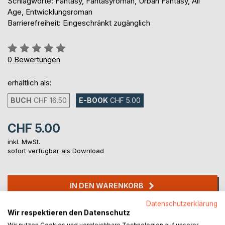
Schlagworte: Fantasy, Fantasyroman, Urban Fantasy, All
Age, Entwicklungsroman
Barrierefreiheit: Eingeschränkt zugänglich
Bewertung::
0%
0
Bewertungen
erhältlich als:
BUCH
CHF 16.50
E-BOOK
CHF 5.00
CHF 5.00
inkl. MwSt.
sofort verfügbar als Download
IN DEN WARENKORB
Datenschutzerklärung
Wir respektieren den Datenschutz
Auf die Merkliste