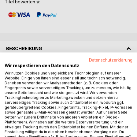
Titel bewerten
BESCHREIBUNG
Datenschutzerklärung
Wir respektieren den Datenschutz
Der Roman beginnt um 1850 nach der Niederschlagung der
Schleswigschen Erhebung durch Dänemark.
Wir nutzen Cookies und vergleichbare Technologien auf unserer
Website. Einige von ihnen sind essenziell und technisch notwendig.
Als Julius 17 Jahre alt ist, entschließt er sich,
Daneben verwenden wir Analysemethoden (z. B. Cookies oder
auszuwandern, da er im schleswigschem Hadersleben
Fingerprints sowie serverseitiges Tracking), um zu messen, wie häufig
keine Möglichkeit sieht, sich beruflich zu entwickeln. Die
unsere Seite besucht und wie sie genutzt wird. Wir verwenden
Trackingtechnologien zu Marketingzwecken und setzen hierzu
achtjährige Louise verlässt mit ihrer Familie ebenfalls
serverseitiges Tracking sowie auch Drittanbieter ein, wodurch ggf.
Hadersleben, nachdem ihr Vater als Amtmann von den
geräteübergreifend Cookies, Fingerprints, Tracking-Pixel, IP-Adressen
Dänen entlassen wurde, nach Lübeck.
sowie gehashte E-Mail-Adressen genutzt werden. Auf unserer Seite
Über Südafrika landet Julius schließlich in Australien und
betten wir zudem Drittinhalte von anderen Anbietern ein (Video-
Plattformen). Wir haben auf die weitere Datenverarbeitung und ein
schürft nach Gold. Nach zehn Jahren kehrt er enttäuscht
etwaiges Tracking durch den Drittanbieter keinen Einfluss. Mit deiner
nach Deutschland zurück. Er lernt Louise kennen und beide
Einstellung willigst du in die oben beschriebenen Vorgänge ein. Du
verlieben sich ineinander.
kannst deine Einwilligung (z. B. im Footer unter „Privacy-Einstellungen“)