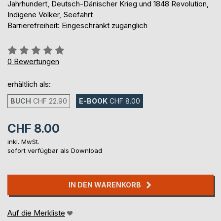
Jahrhundert, Deutsch-Dänischer Krieg und 1848 Revolution,
Indigene Völker, Seefahrt
Barrierefreiheit: Eingeschränkt zugänglich
Bewertung::
0%
0
Bewertungen
erhältlich als:
BUCH
CHF 22.90
E-BOOK
CHF 8.00
CHF 8.00
inkl. MwSt.
sofort verfügbar als Download
IN DEN WARENKORB
Auf die Merkliste