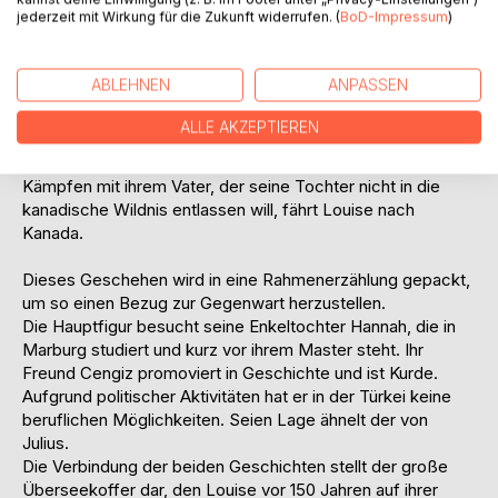
jederzeit mit Wirkung für die Zukunft widerrufen. (
BoD-Impressum
)
Doch Julius wirtschaftliche Lage erlaubt es ihm nicht eine
Familie zu gründen. Er zieht also weiter nach Brasilien, wo
sein Bruder als Kaufmann tätig ist. Doch auch dort hält es
ABLEHNEN
ANPASSEN
ihn nicht und er zieht weiter. In Kanada schließlich kauft er
Land und baut unter Rückschlägen eine kleine Farm auf.
ALLE AKZEPTIEREN
Louise führt inzwischen den Haushalt ihrer Großmutter in
Kopenhagen, als endlich Julius um ihre Hand anhält. Nach
Kämpfen mit ihrem Vater, der seine Tochter nicht in die
kanadische Wildnis entlassen will, fährt Louise nach
Kanada.
Dieses Geschehen wird in eine Rahmenerzählung gepackt,
um so einen Bezug zur Gegenwart herzustellen.
Die Hauptfigur besucht seine Enkeltochter Hannah, die in
Marburg studiert und kurz vor ihrem Master steht. Ihr
Freund Cengiz promoviert in Geschichte und ist Kurde.
Aufgrund politischer Aktivitäten hat er in der Türkei keine
beruflichen Möglichkeiten. Seien Lage ähnelt der von
Julius.
Die Verbindung der beiden Geschichten stellt der große
Überseekoffer dar, den Louise vor 150 Jahren auf ihrer