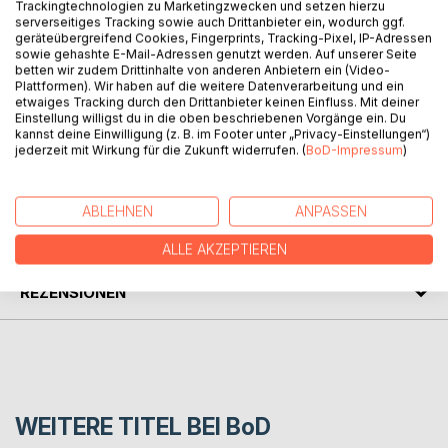
Trackingtechnologien zu Marketingzwecken und setzen hierzu
serverseitiges Tracking sowie auch Drittanbieter ein, wodurch ggf.
BESCHREIBUNG
geräteübergreifend Cookies, Fingerprints, Tracking-Pixel, IP-Adressen
sowie gehashte E-Mail-Adressen genutzt werden. Auf unserer Seite
betten wir zudem Drittinhalte von anderen Anbietern ein (Video-
Questo libro propone gli ultimi due anni del diario spirituale
Plattformen). Wir haben auf die weitere Datenverarbeitung und ein
etwaiges Tracking durch den Drittanbieter keinen Einfluss. Mit deiner
che Dawio ha tenuto dal 1987 al 1999. Viene descritto in
Einstellung willigst du in die oben beschriebenen Vorgänge ein. Du
modo poetico e filosofico il suo cammino spirituale.
kannst deine Einwilligung (z. B. im Footer unter „Privacy-Einstellungen“)
jederzeit mit Wirkung für die Zukunft widerrufen. (
BoD-Impressum
)
AUTOR/IN
ABLEHNEN
ANPASSEN
PRESSESTIMMEN
ALLE AKZEPTIEREN
REZENSIONEN
WEITERE TITEL BEI
BoD