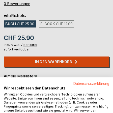
0%
0
Bewertungen
erhältlich als:
BUCH
CHF 25.90
E-BOOK
CHF 12.00
CHF 25.90
inkl. MwSt. /
portofrei
sofort verfügbar
IN DEN WARENKORB
Auf die Merkliste
Titel bewerten
Datenschutzerklärung
Wir respektieren den Datenschutz
Wir nutzen Cookies und vergleichbare Technologien auf unserer
Website. Einige von ihnen sind essenziell und technisch notwendig.
Daneben verwenden wir Analysemethoden (z. B. Cookies oder
Fingerprints sowie serverseitiges Tracking), um zu messen, wie häufig
unsere Seite besucht und wie sie genutzt wird. Wir verwenden