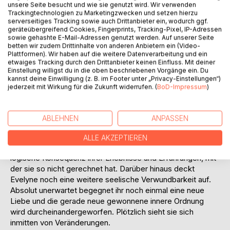
unsere Seite besucht und wie sie genutzt wird. Wir verwenden
Trackingtechnologien zu Marketingzwecken und setzen hierzu
serverseitiges Tracking sowie auch Drittanbieter ein, wodurch ggf.
geräteübergreifend Cookies, Fingerprints, Tracking-Pixel, IP-Adressen
sowie gehashte E-Mail-Adressen genutzt werden. Auf unserer Seite
betten wir zudem Drittinhalte von anderen Anbietern ein (Video-
Plattformen). Wir haben auf die weitere Datenverarbeitung und ein
etwaiges Tracking durch den Drittanbieter keinen Einfluss. Mit deiner
BESCHREIBUNG
Einstellung willigst du in die oben beschriebenen Vorgänge ein. Du
kannst deine Einwilligung (z. B. im Footer unter „Privacy-Einstellungen“)
jederzeit mit Wirkung für die Zukunft widerrufen. (
BoD-Impressum
)
Evelyne beschäftigt sich nach dem Verlust ihres Mannes
verstärkt mit ihrer Vergangenheit. In der Retrospektive
erkennt sie, dass häusliche Gewalt und Wut eine große
ABLEHNEN
ANPASSEN
Rolle spielen und tritt die bisher größte Reise ihres Lebens
an, die Reise in ihr eigenes Inneres. Die einst unbewusste
ALLE AKZEPTIEREN
Entscheidung kinderlos zu bleiben, entpuppt sich als
logische Konsequenz ihrer Erlebnisse und Erfahrungen, mit
der sie so nicht gerechnet hat. Darüber hinaus deckt
Evelyne noch eine weitere seelische Verwundbarkeit auf.
Absolut unerwartet begegnet ihr noch einmal eine neue
Liebe und die gerade neue gewonnene innere Ordnung
wird durcheinandergeworfen. Plötzlich sieht sie sich
inmitten von Veränderungen.