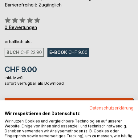
Barrierefreiheit: Zugänglich
Bewertung::
0%
0
Bewertungen
erhältlich als:
BUCH
CHF 22.90
E-BOOK
CHF 9.00
CHF 9.00
inkl. MwSt.
sofort verfügbar als Download
IN DEN WARENKORB
Datenschutzerklärung
Wir respektieren den Datenschutz
Wir nutzen Cookies und vergleichbare Technologien auf unserer
Auf die Merkliste
Website. Einige von ihnen sind essenziell und technisch notwendig.
Titel bewerten
Daneben verwenden wir Analysemethoden (z. B. Cookies oder
Fingerprints sowie serverseitiges Tracking), um zu messen, wie häufig