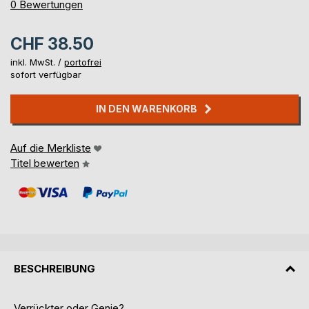
0%
0
Bewertungen
CHF 38.50
inkl. MwSt. /
portofrei
sofort verfügbar
IN DEN WARENKORB
Auf die Merkliste
Titel bewerten
BESCHREIBUNG
Verrückter oder Genie?