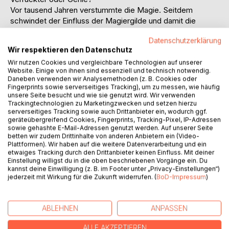
Vor tausend Jahren verstummte die Magie. Seitdem
schwindet der Einfluss der Magiergilde und damit die
Stimme von Wissenschaft und Vernunft. Heer und Handel
Datenschutzerklärung
regieren das Königreich. Kaum jemand glaubt noch an die
Wir respektieren den Datenschutz
Wunder aus den Legenden.
Wir nutzen Cookies und vergleichbare Technologien auf unserer
Nur der Alchemist Geon Matan weigert sich, die Hoffnung
Website. Einige von ihnen sind essenziell und technisch notwendig.
aufzugeben. In seiner Jugend hat man ihn als Genie
Daneben verwenden wir Analysemethoden (z. B. Cookies oder
gefeiert. Heute lebt er als Verrückter verspottet, verarmt
Fingerprints sowie serverseitiges Tracking), um zu messen, wie häufig
und besessen von der Idee, ein Formelfragment der
unsere Seite besucht und wie sie genutzt wird. Wir verwenden
Trackingtechnologien zu Marketingzwecken und setzen hierzu
Vorfahren zu entschlüsseln: wieder wahre Magie zu wirken.
serverseitiges Tracking sowie auch Drittanbieter ein, wodurch ggf.
Auf der Suche nach Antworten schließt er sich einer
geräteübergreifend Cookies, Fingerprints, Tracking-Pixel, IP-Adressen
Expedition zu einem uralten Dschungeltempel an. An der
sowie gehashte E-Mail-Adressen genutzt werden. Auf unserer Seite
betten wir zudem Drittinhalte von anderen Anbietern ein (Video-
Seite einer notorisch lügenden Kundschafterin begegnet er
Plattformen). Wir haben auf die weitere Datenverarbeitung und ein
tödlichen Fallen, gefährlichen Kreaturen und Völkern, deren
etwaiges Tracking durch den Drittanbieter keinen Einfluss. Mit deiner
Namen auf keiner Karte verzeichnet sind.
Einstellung willigst du in die oben beschriebenen Vorgänge ein. Du
kannst deine Einwilligung (z. B. im Footer unter „Privacy-Einstellungen“)
Doch seine Entdeckungen erschüttern nicht nur seine
jederzeit mit Wirkung für die Zukunft widerrufen. (
BoD-Impressum
)
Forschung, sondern auch sein Vertrauen in die Geschichte
seines eigenen Landes. Und als ein machthungriger
Feldherr die Wahrheit tilgen will, erkennt Geon: Wissen ist
ABLEHNEN
ANPASSEN
nicht Weisheit. Und Logik allein kann die Welt nicht retten ...
ALLE AKZEPTIEREN