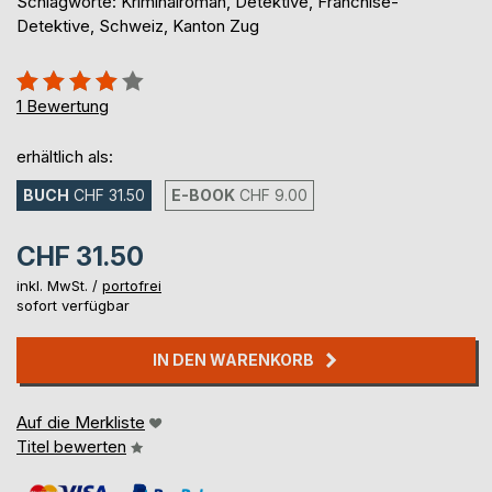
Schlagworte: Kriminalroman, Detektive, Franchise-
Detektive, Schweiz, Kanton Zug
Bewertung::
80%
1
Bewertung
erhältlich als:
BUCH
CHF 31.50
E-BOOK
CHF 9.00
CHF 31.50
inkl. MwSt. /
portofrei
sofort verfügbar
IN DEN WARENKORB
Auf die Merkliste
Titel bewerten