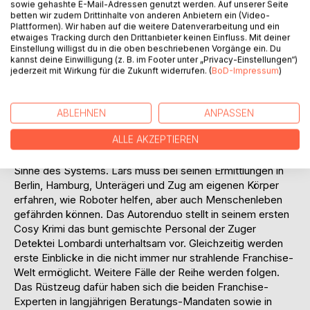
sowie gehashte E-Mail-Adressen genutzt werden. Auf unserer Seite
Sein Nachfolger, neu im Franchising aktiv, schaltet die
betten wir zudem Drittinhalte von anderen Anbietern ein (Video-
Detektivin Loretta Lombardi ein, um ihn zu finden. Schober
Plattformen). Wir haben auf die weitere Datenverarbeitung und ein
etwaiges Tracking durch den Drittanbieter keinen Einfluss. Mit deiner
hat zuvor einen wichtigen Coup gelandet und neuartige
Einstellung willigst du in die oben beschriebenen Vorgänge ein. Du
Rezepturen entwickelt, die für die Franchise-Expansion
kannst deine Einwilligung (z. B. im Footer unter „Privacy-Einstellungen“)
massgeblich sind. Loretta taucht in ein Meer von
jederzeit mit Wirkung für die Zukunft widerrufen. (
BoD-Impressum
)
Verstrickungen ein.
In Hilflos im Studio, dem zweiten Fall, wird der Franchise-
Detektiv Lars Van de Velde ins Zuger Headquarter des
ABLEHNEN
ANPASSEN
Fitness-Systems Happy People gerufen. Dieses setzt auf
ALLE AKZEPTIEREN
Robotik und künstliche Intelligenz, doch es wird erpresst.
Offensichtlich agieren nicht alle Franchise-Nehmer im
Sinne des Systems. Lars muss bei seinen Ermittlungen in
Berlin, Hamburg, Unterägeri und Zug am eigenen Körper
erfahren, wie Roboter helfen, aber auch Menschenleben
gefährden können. Das Autorenduo stellt in seinem ersten
Cosy Krimi das bunt gemischte Personal der Zuger
Detektei Lombardi unterhaltsam vor. Gleichzeitig werden
erste Einblicke in die nicht immer nur strahlende Franchise-
Welt ermöglicht. Weitere Fälle der Reihe werden folgen.
Das Rüstzeug dafür haben sich die beiden Franchise-
Experten in langjährigen Beratungs-Mandaten sowie in