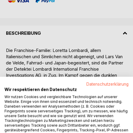
BESCHREIBUNG
Die Franchise-Familie: Loretta Lombardi, allem
Italienischen und Sinnlichen nicht abgeneigt, und Lars Van
de Velde, Fahrrad- und Japan-begeistert, sind die Partner
der Detektei Lombardi International Franchise
Investigations AG, in Zug. Im Kampf gegen die dunklen
Seiten des Franchisings unterstützen sie: die Aargauerin
Datenschutzerklärung
Regula Rhyser (die Seele der Detektei), die Bündnerin
Wir respektieren den Datenschutz
Carmen Cadruvi (Wow! Hammer!), der Japaner Morita
Wir nutzen Cookies und vergleichbare Technologien auf unserer
Miramoto (Grüezi miteinand) sowie die in Schwyz
Website. Einige von ihnen sind essenziell und technisch notwendig.
geborene Sara Antic (Ich kenn da jemanden!). Der erste
Daneben verwenden wir Analysemethoden (z. B. Cookies oder
Fingerprints sowie serverseitiges Tracking), um zu messen, wie häufig
Doppelband enthält zwei packende Franchise-Fälle mit viel
unsere Seite besucht und wie sie genutzt wird. Wir verwenden
Schweizer Ambiente.
Trackingtechnologien zu Marketingzwecken und setzen hierzu
In Spurlos im Tessin verschwindet Alexander Schober,
serverseitiges Tracking sowie auch Drittanbieter ein, wodurch ggf.
geräteübergreifend Cookies, Fingerprints, Tracking-Pixel, IP-Adressen
ehemaliger Inhaber des Familienunternehmens, spurlos.