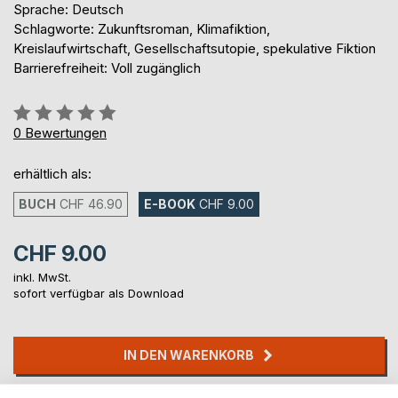
Sprache: Deutsch
Schlagworte: Zukunftsroman, Klimafiktion,
Kreislaufwirtschaft, Gesellschaftsutopie, spekulative Fiktion
Barrierefreiheit: Voll zugänglich
Bewertung::
0%
0
Bewertungen
erhältlich als:
BUCH
CHF 46.90
E-BOOK
CHF 9.00
CHF 9.00
inkl. MwSt.
sofort verfügbar als Download
IN DEN WARENKORB