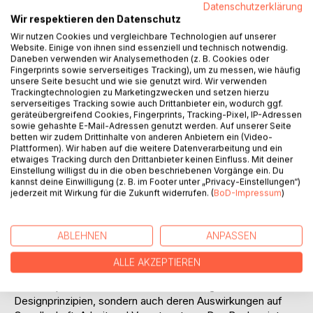
Auf die Merkliste
Datenschutzerklärung
Wir respektieren den Datenschutz
Titel bewerten
Wir nutzen Cookies und vergleichbare Technologien auf unserer
Website. Einige von ihnen sind essenziell und technisch notwendig.
Daneben verwenden wir Analysemethoden (z. B. Cookies oder
Fingerprints sowie serverseitiges Tracking), um zu messen, wie häufig
unsere Seite besucht und wie sie genutzt wird. Wir verwenden
Trackingtechnologien zu Marketingzwecken und setzen hierzu
serverseitiges Tracking sowie auch Drittanbieter ein, wodurch ggf.
geräteübergreifend Cookies, Fingerprints, Tracking-Pixel, IP-Adressen
sowie gehashte E-Mail-Adressen genutzt werden. Auf unserer Seite
BESCHREIBUNG
betten wir zudem Drittinhalte von anderen Anbietern ein (Video-
Plattformen). Wir haben auf die weitere Datenverarbeitung und ein
etwaiges Tracking durch den Drittanbieter keinen Einfluss. Mit deiner
Dieses Buch setzt sich mit der Idee der Kreislaufwirtschaft
Einstellung willigst du in die oben beschriebenen Vorgänge ein. Du
kannst deine Einwilligung (z. B. im Footer unter „Privacy-Einstellungen“)
auseinander und beleuchtet, wie langlebige, reparierbare
jederzeit mit Wirkung für die Zukunft widerrufen. (
BoD-Impressum
)
und modular gedachte Produkte zu einem nachhaltigeren
Umgang mit Ressourcen beitragen können. Ausgehend von
persönlichen Erfahrungen aus Handwerk und
ABLEHNEN
ANPASSEN
Unternehmertum verbindet der Autor technische,
gesellschaftliche und ethische Fragestellungen zu einem
ALLE AKZEPTIEREN
ganzheitlichen Blick auf unseren heutigen Konsum.
Im Mittelpunkt stehen nicht nur Technologien und
Designprinzipien, sondern auch deren Auswirkungen auf