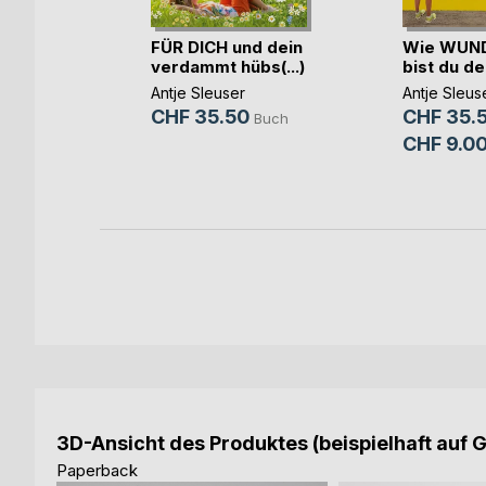
riedens
FÜR DICH und dein
Wie WUN
verdammt hübs(...)
bist du de
der
Antje Sleuser
Antje Sleus
Buch
CHF 35.50
CHF 35.
Buch
CHF 9.0
3D-Ansicht des Produktes (beispielhaft auf 
Paperback