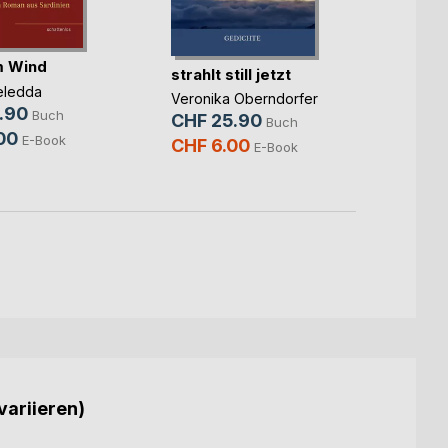
Moby-
Der W
im Wind
Herman
strahlt still jetzt
CHF 
eledda
Veronika Oberndorfer
.90
CHF 
Buch
CHF 25.90
Buch
00
E-Book
CHF 6.00
E-Book
variieren)