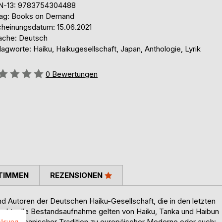
N-13: 9783754304488
lag: Books on Demand
cheinungsdatum: 15.06.2021
ache: Deutsch
agworte: Haiku, Haikugesellschaft, Japan, Anthologie, Lyrik
ertung::
0
Bewertungen
TIMMEN
REZENSIONEN
 Autoren der Deutschen Haiku-Gesellschaft, die in den letzten
ne aktuelle Bestandsaufnahme gelten von Haiku, Tanka und Haibun
 von japanischer Tradition zu europäischer Moderne oder auch:
lärung