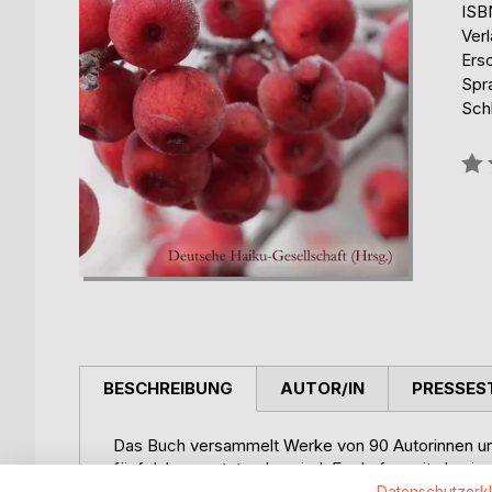
ISB
Ver
Ers
Spr
Schl
Bew
0%
BESCHREIBUNG
AUTOR/IN
PRESSES
Das Buch versammelt Werke von 90 Autorinnen und
fünf Jahren entstanden sind. Es darf somit als ei
im deutschsprachigen Raum. Eine poetische Reise
Datenschutzerk