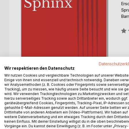
Ers
Spr
Barr
Bew
0%
Datenschutzerk
Wir respektieren den Datenschutz
Wir nutzen Cookies und vergleichbare Technologien auf unserer Website
Einige von ihnen sind essenziell und technisch notwendig. Daneben ver
wir Analysemethoden (z. B. Cookies oder Fingerprints sowie serverseitig
Tracking), um zu messen, wie häufig unsere Seite besucht und wie sie ge
wird. Wir verwenden Trackingtechnologien zu Marketingzwecken und se
hierzu serverseitiges Tracking sowie auch Drittanbieter ein, wodurch ggf.
geräteübergreifend Cookies, Fingerprints, Tracking-Pixel, IP-Adressen s
BESCHREIBUNG
AUTOR/IN
PRESSES
gehashte E-Mail-Adressen genutzt werden. Auf unserer Seite betten wir
Drittinhalte von anderen Anbietern ein (Video-Plattformen). Wir haben auf
weitere Datenverarbeitung und ein etwaiges Tracking durch den Drittanbi
keinen Einfluss. Mit deiner Einstellung willigst du in die oben beschriebe
"Die Sphinx" ist eine Erzählung von Edgar Allan Poe
Vorgänge ein. Du kannst deine Einwilligung (z. B. im Footer unter „Privacy-