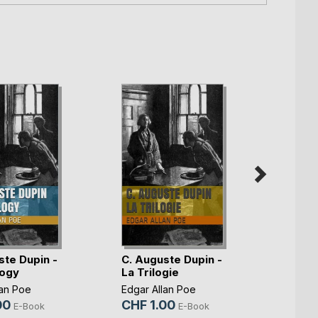
ste Dupin -
C. Auguste Dupin -
Le My
logy
La Trilogie
Roge
lan Poe
Edgar Allan Poe
Edgar 
00
CHF 1.00
CHF 
E-Book
E-Book