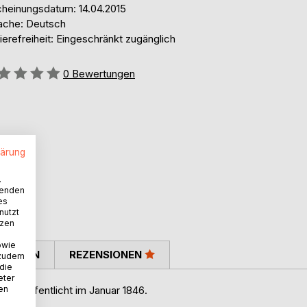
cheinungsdatum: 14.04.2015
ache: Deutsch
ierefreiheit: Eingeschränkt zugänglich
ertung::
0
Bewertungen
lärung
.
wenden
es
nutzt
tzen
owie
TIMMEN
REZENSIONEN
 zudem
 die
eter
nen
, veröffentlicht im Januar 1846.