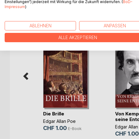
Einstellungen“) jederzeit mit Wirkung für die Zukunft widerrufen. (
BoD-
Impressum
)
WEITERE TITEL BEI
Bo
ABLEHNEN
ANPASSEN
ALLE AKZEPTIEREN
 d’or
Die Brille
Von Kemp
seine Ent
oe
Edgar Allan Poe
Edgar Allan
CHF 1.00
-Book
E-Book
CHF 1.00