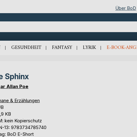
Über BoD
N
GESUNDHEIT
FANTASY
LYRIK
E-BOOK-ANG
e Sphinx
ar Allan Poe
ane & Erzählungen
UB
,9 KB
: kein Kopierschutz
N-13: 9783734785740
lag: BoD E-Short