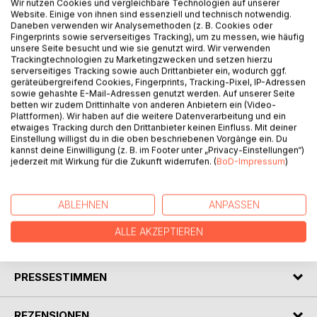
Wir nutzen Cookies und vergleichbare Technologien auf unserer
BESCHREIBUNG
Website. Einige von ihnen sind essenziell und technisch notwendig.
Daneben verwenden wir Analysemethoden (z. B. Cookies oder
Fingerprints sowie serverseitiges Tracking), um zu messen, wie häufig
unsere Seite besucht und wie sie genutzt wird. Wir verwenden
Ein poetisch-philosophisches Märchen über Sprache,
Trackingtechnologien zu Marketingzwecken und setzen hierzu
Fremdsein und die Begegnung zwischen Kulturen. Die
serverseitiges Tracking sowie auch Drittanbieter ein, wodurch ggf.
Geschichte begleitet ein Kind auf einer Reise zwischen
geräteübergreifend Cookies, Fingerprints, Tracking-Pixel, IP-Adressen
sowie gehashte E-Mail-Adressen genutzt werden. Auf unserer Seite
Afghanistan und Europa und zeigt, wie Sprache,
betten wir zudem Drittinhalte von anderen Anbietern ein (Video-
Freundschaft und Mut Menschen verbinden können.
Plattformen). Wir haben auf die weitere Datenverarbeitung und ein
etwaiges Tracking durch den Drittanbieter keinen Einfluss. Mit deiner
Das Buch eröffnet Kindern und Erwachsenen einen
Einstellung willigst du in die oben beschriebenen Vorgänge ein. Du
kannst deine Einwilligung (z. B. im Footer unter „Privacy-Einstellungen“)
behutsamen Zugang zu Themen wie Angst, Hoffnung,
jederzeit mit Wirkung für die Zukunft widerrufen. (
BoD-Impressum
)
kulturelle Begegnung und dem Erlernen neuer Sprachen. Im
Mittelpunkt steht die Sprache des Herzens - eine Sprache,
die alle Menschen verstehen können.
ABLEHNEN
ANPASSEN
ALLE AKZEPTIEREN
AUTOR/IN
PRESSESTIMMEN
REZENSIONEN