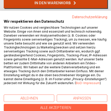
IN DEN WARENKORB
Auf die Merkliste
Datenschutzerklärung
Wir respektieren den Datenschutz
Titel bewerten
Wir nutzen Cookies und vergleichbare Technologien auf unserer
Website. Einige von ihnen sind essenziell und technisch notwendig.
Daneben verwenden wir Analysemethoden (z. B. Cookies oder
Fingerprints sowie serverseitiges Tracking), um zu messen, wie häufig
unsere Seite besucht und wie sie genutzt wird. Wir verwenden
Trackingtechnologien zu Marketingzwecken und setzen hierzu
serverseitiges Tracking sowie auch Drittanbieter ein, wodurch ggf.
geräteübergreifend Cookies, Fingerprints, Tracking-Pixel, IP-Adressen
sowie gehashte E-Mail-Adressen genutzt werden. Auf unserer Seite
BESCHREIBUNG
betten wir zudem Drittinhalte von anderen Anbietern ein (Video-
Plattformen). Wir haben auf die weitere Datenverarbeitung und ein
etwaiges Tracking durch den Drittanbieter keinen Einfluss. Mit deiner
Ausgerechnet in ihrem alten Heimatort Machnitz muss die
Einstellung willigst du in die oben beschriebenen Vorgänge ein. Du
kannst deine Einwilligung (z. B. im Footer unter „Privacy-Einstellungen“)
Potsdamer Kriminalhauptkommissarin Annette Friedrichs
jederzeit mit Wirkung für die Zukunft widerrufen. (
BoD-Impressum
)
ermitteln. Dabei will sie in diesem netten abgehängten Ort
am liebsten nur hin und wieder in Ruhe Urlaub machen.
Genauso wenig Lust auf Brandenburg hat ihr Berliner
ABLEHNEN
ANPASSEN
Kollege Armin Lösche, denn er misstraut dem Landleben
und sieht obendrein auch noch aus wie ein muslimischer
ALLE AKZEPTIEREN