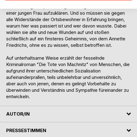
Migrant. Doch es hilft nichts: beide Ermittler werden
einander zugeteilt, denn es gilt einen grausamen Mord an
einer jungen Frau aufzuklären. Und so müssen sie gegen
alle Widerstände der Ortsbewohner in Erfahrung bringen,
warum hier was passiert ist und wer davon wusste. Dabei
wühlen sie alte und neue Wunden auf und stoßen
schließlich auf ein finsteres Geheimnis, von dem Annette
Friedrichs, ohne es zu wissen, selbst betroffen ist.
Auf unterhaltsame Weise erzählt der fesselnde
Kriminalroman "Die Tote von Machnitz" von Menschen, die
aufgrund ihrer unterschiedlichen Sozialisation
aufeinanderprallen, teils unbelehrbar und unversöhnlich,
aber auch von jenen, denen es gelingt Vorbehalte zu
überwinden und Verständnis und Sympathie füreinander zu
entwickeln.
AUTOR/IN
PRESSESTIMMEN