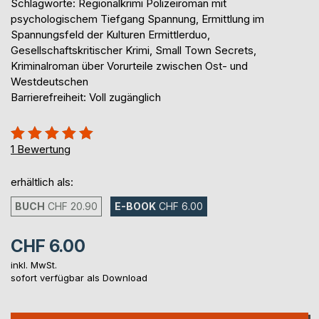
Schlagworte: Regionalkrimi Polizeiroman mit
psychologischem Tiefgang Spannung, Ermittlung im
Spannungsfeld der Kulturen Ermittlerduo,
Gesellschaftskritischer Krimi, Small Town Secrets,
Kriminalroman über Vorurteile zwischen Ost- und
Westdeutschen
Barrierefreiheit: Voll zugänglich
Bewertung::
100%
1
Bewertung
erhältlich als:
BUCH
CHF 20.90
E-BOOK
CHF 6.00
CHF 6.00
inkl. MwSt.
sofort verfügbar als Download