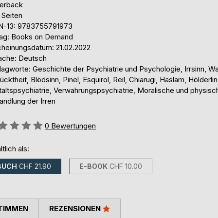
erback
 Seiten
N-13: 9783755791973
lag: Books on Demand
cheinungsdatum: 21.02.2022
ache: Deutsch
agworte: Geschichte der Psychiatrie und Psychologie, Irrsinn, Wa
ücktheit, Blödsinn, Pinel, Esquirol, Reil, Chiarugi, Haslam, Hölderlin
taltspsychiatrie, Verwahrungspsychiatrie, Moralische und physisc
andlung der Irren
ertung::
0
Bewertungen
ltlich als:
BUCH
CHF 21.90
E-BOOK
CHF 10.00
TIMMEN
REZENSIONEN