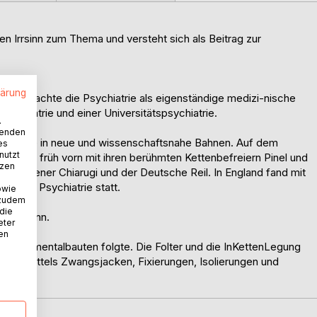
 Irrsinn zum Thema und versteht sich als Beitrag zur
lärung
0) erwachte die Psychiatrie als eigenständige medizi-nische
sychiatrie und einer Universitätspsychiatrie.
.
wenden
ychiatrie in neue und wissenschaftsnahe Bahnen. Auf dem
es
nutzt
ie Nase früh vorn mit ihren berühmten Kettenbefreiern Pinel und
tzen
er Italiener Chiarugi und der Deutsche Reil. In England fand mit
ne neue Psychiatrie statt.
owie
 zudem
 die
angermann.
eter
nen
er Monumentalbauten folgte. Die Folter und die InKettenLegung
gen mittels Zwangsjacken, Fixierungen, Isolierungen und