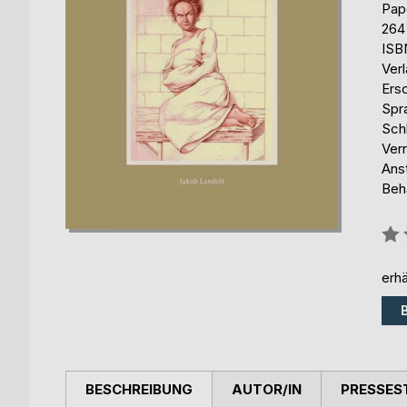
Pap
264
ISB
Ver
Ers
Spr
Schl
Verr
Ans
Beh
Bew
0%
erhä
BESCHREIBUNG
AUTOR/IN
PRESSES