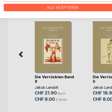
WEITERE TITEL BEI
Bo
ALLE AKZEPTIEREN
Die Verrückten Band
Die Verrü
9
5
s Biest
Jakob Landolt
Jakob Land
CHF 21.90
CHF 18.
Buch
Buch
CHF 8.00
CHF 8.0
E-Book
E-Book