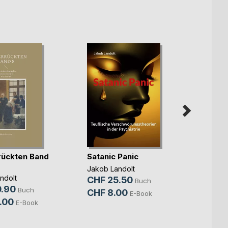
rückten Band
Satanic Panic
Die V
7
Jakob Landolt
ndolt
Jakob 
CHF 25.50
Buch
.90
CHF 
Buch
CHF 8.00
E-Book
.00
CHF 
E-Book