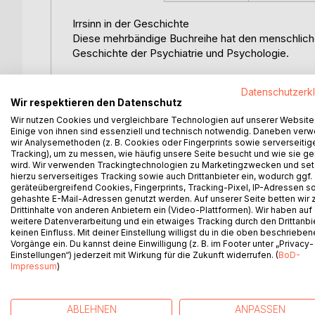
Irrsinn in der Geschichte
Diese mehrbändige Buchreihe hat den menschlichen
Geschichte der Psychiatrie und Psychologie.
Band 6: Erste Psychiatrie
Datenschutzerk
Ab ungefähr der vorletzten Jahrhundertwende (180
Wir respektieren den Datenschutz
Disziplin. Man unterschied zwischen einer Verwahrp
Wir nutzen Cookies und vergleichbare Technologien auf unserer Website
Einige von ihnen sind essenziell und technisch notwendig. Daneben ver
Markante Persönlichkeiten führten diese erste Ps
wir Analysemethoden (z. B. Cookies oder Fingerprints sowie serverseitig
Tracking), um zu messen, wie häufig unsere Seite besucht und wie sie ge
europäischen Festland hatten die Franzosen hier d
wird. Wir verwenden Trackingtechnologien zu Marketingzwecken und se
Esquirol. Dicht auf den Fersen standen ihnen aber d
hierzu serverseitiges Tracking sowie auch Drittanbieter ein, wodurch ggf.
Battie und Tuke ebenfalls ein früher Aufbruch in ei
geräteübergreifend Cookies, Fingerprints, Tracking-Pixel, IP-Adressen s
gehashte E-Mail-Adressen genutzt werden. Auf unserer Seite betten wir
Drittinhalte von anderen Anbietern ein (Video-Plattformen). Wir haben auf
Weitere Pioniere: Rush, Autenrieth, Haslam und L
weitere Datenverarbeitung und ein etwaiges Tracking durch den Drittanbi
keinen Einfluss. Mit deiner Einstellung willigst du in die oben beschriebe
Vorgänge ein. Du kannst deine Einwilligung (z. B. im Footer unter „Privacy-
Die Zeit der Planung und Erstellung psychiatrisch
Einstellungen“) jederzeit mit Wirkung für die Zukunft widerrufen. (
BoD-
wurde ersetzt durch die Zeit der Zwangsbehandlun
Impressum
)
Deckelbädern.
ABLEHNEN
ANPASSEN