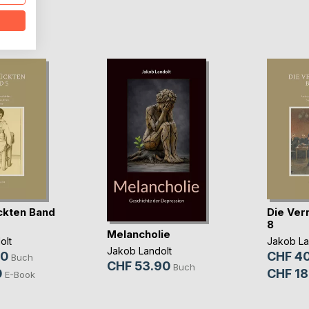
D
ckten Band
Die Ver
8
Melancholie
olt
Jakob La
Jakob Landolt
90
CHF 40
Buch
CHF 53.90
Buch
0
CHF 18
E-Book