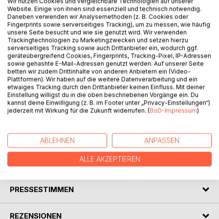
Wir nutzen Cookies und vergleichbare Technologien auf unserer
Website. Einige von ihnen sind essenziell und technisch notwendig.
Daneben verwenden wir Analysemethoden (z. B. Cookies oder
Fingerprints sowie serverseitiges Tracking), um zu messen, wie häufig
unsere Seite besucht und wie sie genutzt wird. Wir verwenden
Trackingtechnologien zu Marketingzwecken und setzen hierzu
BESCHREIBUNG
serverseitiges Tracking sowie auch Drittanbieter ein, wodurch ggf.
geräteübergreifend Cookies, Fingerprints, Tracking-Pixel, IP-Adressen
sowie gehashte E-Mail-Adressen genutzt werden. Auf unserer Seite
betten wir zudem Drittinhalte von anderen Anbietern ein (Video-
Melinda verschwindet plötzlich spurlos und eine
Plattformen). Wir haben auf die weitere Datenverarbeitung und ein
nervenaufreibende Suche nach ihr beginnt.
etwaiges Tracking durch den Drittanbieter keinen Einfluss. Mit deiner
Alle erhoffen sich die Hilfe der Wölfe, doch nichts passiert.
Einstellung willigst du in die oben beschriebenen Vorgänge ein. Du
kannst deine Einwilligung (z. B. im Footer unter „Privacy-Einstellungen“)
Daher machen sich Meiko, Muon und Jaden alleine auf die
jederzeit mit Wirkung für die Zukunft widerrufen. (
BoD-Impressum
)
Suche nach ihr, während Beth und Rose ein Rennen mit der
Zeit abhalten, um Jo davon abzuhalten einen seiner
grössten Fehler zu begehen.
ABLEHNEN
ANPASSEN
ALLE AKZEPTIEREN
AUTOR/IN
PRESSESTIMMEN
REZENSIONEN