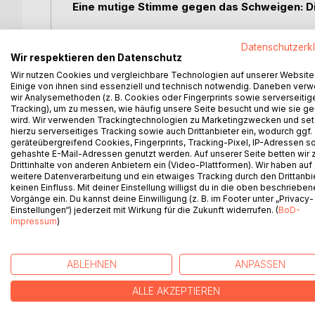
Eine mutige Stimme gegen das Schweigen: D
Als Heidi Schmid-Ackermann mit der Diagnose Lipö
Datenschutzerk
schmerzhafter Weg voller Unsicherheit und Angst. 
Wir respektieren den Datenschutz
ausschließlich Frauen leiden - verursacht nicht n
Wir nutzen Cookies und vergleichbare Technologien auf unserer Website
Schuldgefühle und Machtlosigkeit. Doch anstatt z
Einige von ihnen sind essenziell und technisch notwendig. Daneben ver
Unwissen und Unverständnis seitens der Ärztescha
wir Analysemethoden (z. B. Cookies oder Fingerprints sowie serverseitig
Tracking), um zu messen, wie häufig unsere Seite besucht und wie sie ge
der Schweiz in die Öffentlichkeit zu tragen und da
wird. Wir verwenden Trackingtechnologien zu Marketingzwecken und se
hierzu serverseitiges Tracking sowie auch Drittanbieter ein, wodurch ggf.
Diese mitreißende Autobiografie erzählt von ers
geräteübergreifend Cookies, Fingerprints, Tracking-Pixel, IP-Adressen s
Selbsthilfegruppen und Heidi Schmid-Ackermanns 
gehashte E-Mail-Adressen genutzt werden. Auf unserer Seite betten wir
Drittinhalte von anderen Anbietern ein (Video-Plattformen). Wir haben auf
Schweiz zu schärfen. Eine inspirierende Geschicht
weitere Datenverarbeitung und ein etwaiges Tracking durch den Drittanbi
das Schweigen zu brechen - um anderen Frauen 
keinen Einfluss. Mit deiner Einstellung willigst du in die oben beschriebe
Vorgänge ein. Du kannst deine Einwilligung (z. B. im Footer unter „Privacy-
Einstellungen“) jederzeit mit Wirkung für die Zukunft widerrufen. (
BoD-
Impressum
)
WEITERE TITEL BEI
Bo
ABLEHNEN
ANPASSEN
ALLE AKZEPTIEREN