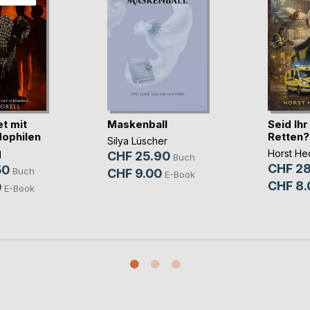
t mit
Maskenball
Seid Ih
ophilen
Retten?
Silya Lüscher
Horst He
l
CHF 25.90
Buch
CHF 28
50
Buch
CHF 9.00
E-Book
CHF 8.
0
E-Book