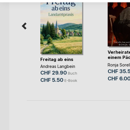
n ohne
Verheirate
einem Päd
Freitag ab eins
u(...)
g
Ronja Sorel
Andreas Langbein
CHF 35.
Buch
CHF 29.90
Buch
CHF 6.0
-Book
CHF 5.50
E-Book