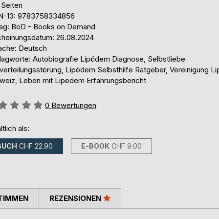
 Seiten
N-13: 9783758334856
lag: BoD - Books on Demand
cheinungsdatum: 26.08.2024
ache: Deutsch
lagworte: Autobiografie Lipödem Diagnose, Selbstliebe
tverteilungsstörung, Lipödem Selbsthilfe Ratgeber, Vereinigung 
weiz, Leben mit Lipödem Erfahrungsbericht
ertung::
0
Bewertungen
ltlich als:
BUCH
CHF 22.90
E-BOOK
CHF 9.00
TIMMEN
REZENSIONEN