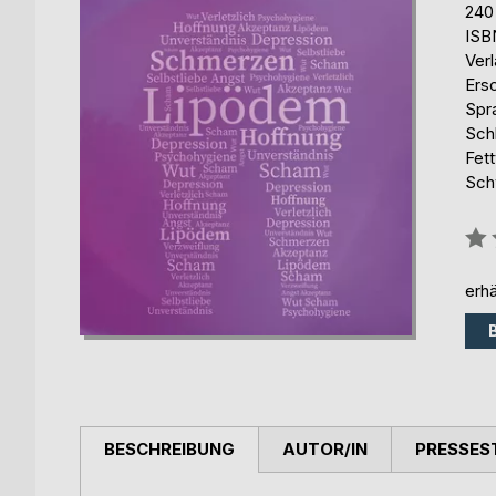
240
ISB
Ver
Ers
Spr
Sch
Fet
Sch
Bew
0%
erhä
BESCHREIBUNG
AUTOR/IN
PRESSES