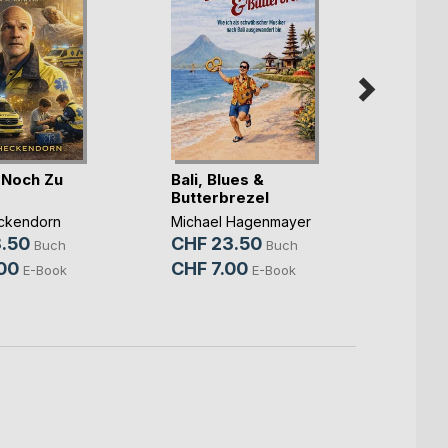
r Noch Zu
Bali, Blues &
Gegen
Butterbrezel
Mike 
ckendorn
Michael Hagenmayer
CHF 
.50
CHF 23.50
Buch
Buch
CHF 
00
CHF 7.00
E-Book
E-Book