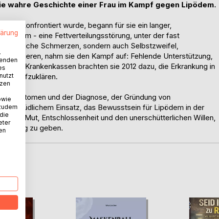
ie wahre Geschichte einer Frau im Kampf gegen Lipödem.
dem konfrontiert wurde, begann für sie ein langer,
lärung
Lipödem - eine Fettverteilungsstörung, unter der fast
ur körperliche Schmerzen, sondern auch Selbstzweifel,
.
u resignieren, nahm sie den Kampf auf: Fehlende Unterstützung,
wenden
ft und Krankenkassen brachten sie 2012 dazu, die Erkrankung in
es
nutzt
rüber aufzuklären.
tzen
ten Symptomen und der Diagnose, der Gründung von
owie
unermüdlichem Einsatz, das Bewusstsein für Lipödem in der
 zudem
 die
e über Mut, Entschlossenheit und den unerschütterlichen Willen,
eter
Hoffnung zu geben.
nen
D