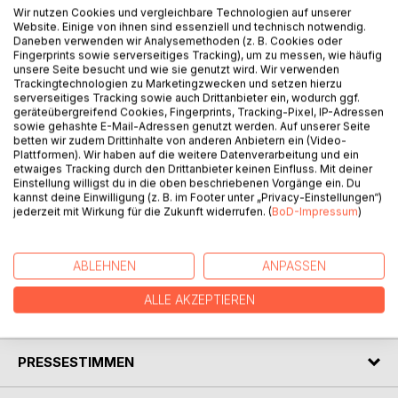
Wir nutzen Cookies und vergleichbare Technologien auf unserer
Website. Einige von ihnen sind essenziell und technisch notwendig.
Daneben verwenden wir Analysemethoden (z. B. Cookies oder
BESCHREIBUNG
Fingerprints sowie serverseitiges Tracking), um zu messen, wie häufig
unsere Seite besucht und wie sie genutzt wird. Wir verwenden
Trackingtechnologien zu Marketingzwecken und setzen hierzu
Erleben Sie eine Traumreise der besonderen Art in die
serverseitiges Tracking sowie auch Drittanbieter ein, wodurch ggf.
geräteübergreifend Cookies, Fingerprints, Tracking-Pixel, IP-Adressen
Arktis. Die Diskobucht, wer in seinem Leben die
sowie gehashte E-Mail-Adressen genutzt werden. Auf unserer Seite
Gelegenheit bekommt einmal nach Grönland zu reisen, den
betten wir zudem Drittinhalte von anderen Anbietern ein (Video-
erwarten einzigartige Eindrücke unseres Planeten. Wir
Plattformen). Wir haben auf die weitere Datenverarbeitung und ein
etwaiges Tracking durch den Drittanbieter keinen Einfluss. Mit deiner
haben sie bereist und nehmen Sie mit auf unserer Tour.
Einstellung willigst du in die oben beschriebenen Vorgänge ein. Du
Phantastische Aufnahmen und Beschreibungen finden Sie
kannst deine Einwilligung (z. B. im Footer unter „Privacy-Einstellungen“)
in diesem Reisebericht. Jeden Tag erwarten Sie neue,
jederzeit mit Wirkung für die Zukunft widerrufen. (
BoD-Impressum
)
interessante Gegebenheiten. Die Freundlichkeit der
Einwohner wird Sie überraschen. Kommen Sie mit an Bord
und geniessen Sie eine wundervolle Zeit.
ABLEHNEN
ANPASSEN
ALLE AKZEPTIEREN
AUTOR/IN
PRESSESTIMMEN